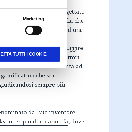
lastico di Seattle, ha progettato
Marketing
involgente della geografia che
me se stessero sfuggendo ad una
avanzate, strategie per sfuggire
ETTA TUTTI I COOKIE
mondo tenendo conto dei fattori
fessore è riuscito a dare vita ad
 gamification che sta
ggiudicandosi sempre più
enominato dal suo inventore
kstarter più di un anno fa
, dove
mbie-Based Learning Gamification case study