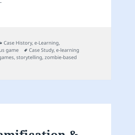
Categorie
Case History
,
e-Learning
,
Tag
ous game
Case Study
,
e-learning
 games
,
storytelling
,
zombie-based
ased Learning Gamification case study
amification &