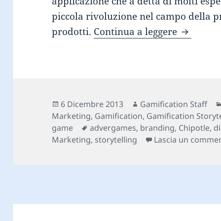
applicazione che a detta di molti espe
piccola rivoluzione nel campo della p
Chipotle 
prodotti.
Continua a leggere
Scritto
Autore
6 Dicembre 2013
Gamification Staff
il
Marketing
,
Gamification
,
Gamification Storyte
Tag
game
advergames
,
branding
,
Chipotle
,
d
Marketing
,
storytelling
Lascia un comme