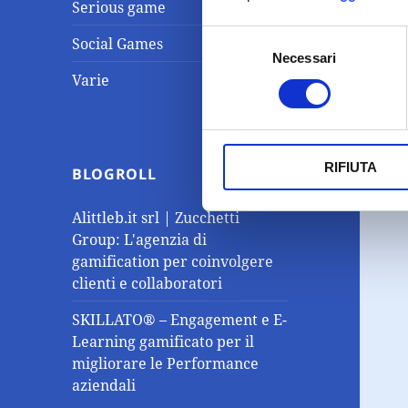
Serious game
Selezione
Social Games
Necessari
del
Varie
consenso
RIFIUTA
BLOGROLL
Alittleb.it srl | Zucchetti
Group: L'agenzia di
gamification per coinvolgere
clienti e collaboratori
SKILLATO® – Engagement e E-
Learning gamificato per il
migliorare le Performance
aziendali