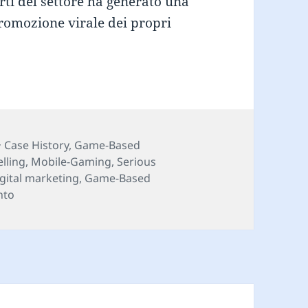
rti del settore ha generato una
romozione virale dei propri
Scarecrow: è forse questo il futuro dell’Advergam
Categorie
Case History
,
Game-Based
lling
,
Mobile-Gaming
,
Serious
igital marketing
,
Game-Based
su Chipotle Scarecrow: è forse questo il futuro dell’Adv
nto