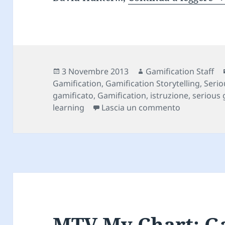
Scritto
Autore
3 Novembre 2013
Gamification Staff
il
Gamification
,
Gamification Storytelling
,
Seri
gamificato
,
Gamification
,
istruzione
,
serious
su Zombie-B
learning
Lascia un commento
MTV My Chart: G