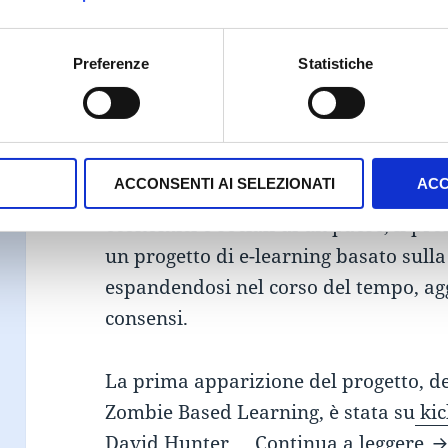
Il professor David Hunter, docente sco
Preferenze
Statistiche
un metodo di insegnamento nuovo e co
consente agli alunni di impararla co
apocalisse zombie!
Tra nozioni geografiche elementari e 
ACCONSENTI AI SELEZIONATI
ACC
all’apocalisse e dover ricostruire il 
economici e sociali di un paese, il pro
un progetto di e-learning basato sulla
espandendosi nel corso del tempo, a
consensi.
La prima apparizione del progetto, d
Zombie Based Learning, è stata su
kic
Zo
David Hunter…,
Continua a leggere