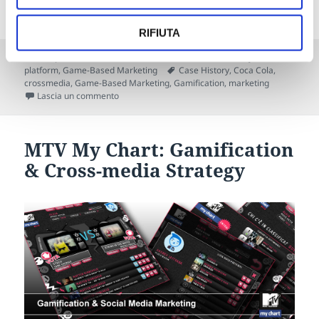
RIFIUTA
Scritto
Autore
Categorie
23 Aprile 2013
Gamification Staff
Case Study
,
Cross-
il
Tag
platform
,
Game-Based Marketing
Case History
,
Coca Cola
,
crossmedia
,
Game-Based Marketing
,
Gamification
,
marketing
su Gamification case study: pubblicità Coca-Cola
Lascia un commento
MTV My Chart: Gamification
& Cross-media Strategy