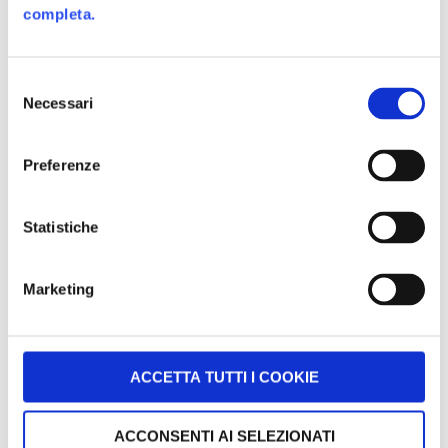
contemporaneo di due media (telefono e TV)
completa.
permette delle interazioni nuove per applicare la
gamification, come ha dimostrato Coca-Cola con
questa campagna certamente atipica, e come recenti
Selezione
studi hanno rivelato poco tempo fa (ne parliamo in
Necessari
del
un nostro
articolo
su alittleb.it)
consenso
Preferenze
Vi lasciamo con il
video di presentazione
della
Statistiche
campagna, sperando vi siano azioni promozionali
simili presto anche in Italia
Marketing
ACCETTA TUTTI I COOKIE
ACCONSENTI AI SELEZIONATI