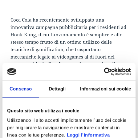
Coca Cola ha recentemente sviluppato una
innovativa campagna pubblicitaria per i residenti ad
Honk Kong, il cui funzionamento è semplice e allo
stesso tempo frutto di un ottimo utilizzo delle
tecniche di gamification, che trasportano
meccaniche legate ai videogames al di fuori del
contesto videoludico: l’utente, dopo aver installato
sul proprio smartphone l’applicazione dedicata,
poteva agitare il telefono come se si stesse
impugnando una bottiglia durante uno specifico
Consenso
Dettagli
Informazioni sui cookie
spot visibile in televisione. In questo modo
poteva vincere premi istantanei di Coca Cola e dei
suoi partner commerciali (per esempio Mc Donalds).
Questo sito web utilizza i cookie
Utilizzando il sito accetti implicitamente l'uso dei cookie
La campagna incentiva i comportamenti attivi degli
per migliorare la navigazione e mostrare contenuti in
utenti attraverso tecniche Cross-Platform. L’uso
linea con le tue preferenze.
Leggi l'informativa