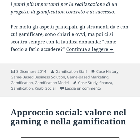
i punti più importanti per la realizzazione di un
progetto di gamification concreto e di successo.
Per molti gli aspetti principali, gli strumenti da e con
cui gamificare, sono chiari e ovvi, ma poi ci si
scontra sempre con la fatidica domanda: “come
Gli agenti di
faccio a farlo accadere?”
Continua a leggere
Scritto
Autore
Categorie
3 Dicembre 2014
Gamification Staff
Case History
,
il
Game-Based Business Solution
,
Game-Based Marketing
,
Tag
Gamification
,
Gamification Model
Case Study
,
finanza
,
su Gli agenti diventano
Gamification
,
Knab
,
Social
Lascia un commento
Approccio social: valore nel
gaming e nella gamification