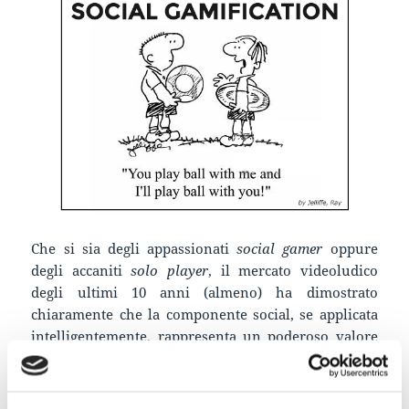
Che si sia degli appassionati
social gamer
oppure
degli accaniti
solo player
, il mercato videoludico
degli ultimi 10 anni (almeno) ha dimostrato
chiaramente che la componente social, se applicata
intelligentemente, rappresenta un poderoso valore
aggiunto a qualunque esperienza di genere. In
parole povere, come si può notare dal lavoro svolto
dal game designer
Victor Manrique
i giochi con una