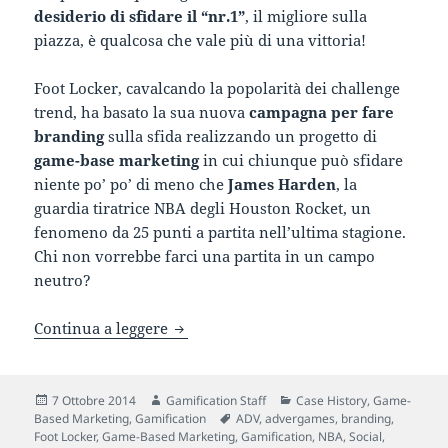
desiderio di sfidare il “nr.1”
, il migliore sulla
piazza, è qualcosa che vale più di una vittoria!
Foot Locker, cavalcando la popolarità dei challenge
trend, ha basato la sua nuova
campagna per fare
branding
sulla sfida realizzando un progetto di
game-base marketing
in cui chiunque può sfidare
niente po’ po’ di meno che
James Harden
, la
guardia tiratrice NBA degli Houston Rocket, un
fenomeno da 25 punti a partita nell’ultima stagione.
Chi non vorrebbe farci una partita in un campo
neutro?
Voglia di vincere! Foot Locker sperime
Continua a leggere
Scritto
Autore
Categorie
7 Ottobre 2014
Gamification Staff
Case History
,
Game-
il
Tag
Based Marketing
,
Gamification
ADV
,
advergames
,
branding
,
Foot Locker
,
Game-Based Marketing
,
Gamification
,
NBA
,
Social
,