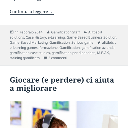
“La Città Sostenibile” del Gruppo Hera
Continua a leggere
Scritto
Autore
Categorie
11 Febbraio 2014
Gamification Staff
Alittleb.it
il
solutions
,
Case History
,
e-Learning
,
Game-Based Business Solution
,
Tag
Game-Based Marketing
,
Gamification
,
Serious game
alittleb.it
,
e-learning games
,
formazione
,
Gamification
,
gamification azienda
,
gamification case studies
,
gamification per dipendenti
,
M.E.G.S
,
su “La Città Sostenibile” del Gruppo H
training gamificato
2 commenti
Giocare (e perdere) ci aiuta
a migliorare