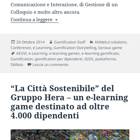
Comunicazione e Interazione, di Gestione di un
Colloquio e molto altro ancora.
Skillato: la più evoluta piattaforma gam
Continua a leggere
Scritto
Autore
Categorie
28 Ottobre 2014
Gamification Staff
Alittleb.it solutions
,
il
Conferenze
,
e-Learning
,
Gamification Storytelling
,
Serious game
Tag
AESVI
,
e-Learning
,
e-learning games
,
e-learning gamificato
,
Gamification
,
gamification per dipendenti
,
IGDS
,
piattaforma
,
su Skillato: la più evoluta piattaforma gam
Skillato
Lascia un commento
“La Città Sostenibile” del
Gruppo Hera – un e-learning
game destinato ad oltre
4.000 dipendenti