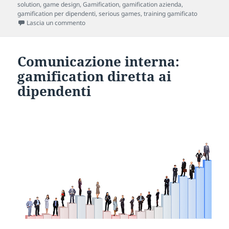
solution
,
game design
,
Gamification
,
gamification azienda
,
gamification per dipendenti
,
serious games
,
training gamificato
su Giocare (e perdere) ci aiuta a migliorare
Lascia un commento
Comunicazione interna:
gamification diretta ai
dipendenti