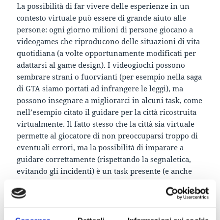
La possibilità di far vivere delle esperienze in un
contesto virtuale può essere di grande aiuto alle
persone: ogni giorno milioni di persone giocano a
videogames che riproducono delle situazioni di vita
quotidiana (a volte opportunamente modificati per
adattarsi al game design). I videogiochi possono
sembrare strani o fuorvianti (per esempio nella saga
di GTA siamo portati ad infrangere le leggi), ma
possono insegnare a migliorarci in alcuni task, come
nell’esempio citato il guidare per la città ricostruita
virtualmente. Il fatto stesso che la città sia virtuale
permette al giocatore di non preoccuparsi troppo di
eventuali errori, ma la possibilità di imparare a
guidare correttamente (rispettando la segnaletica,
evitando gli incidenti) è un task presente (e anche
supportato dal gioco, dato che la guida spericolata
può essere uno dei motivi per il quale la polizia ci
inseguirà).
Quindi, il giocatore può impegnarsi a migliorare