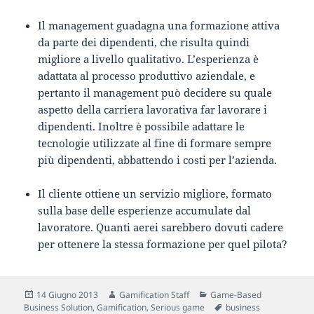
Il management guadagna una formazione attiva
da parte dei dipendenti, che risulta quindi
migliore a livello qualitativo. L’esperienza è
adattata al processo produttivo aziendale, e
pertanto il management può decidere su quale
aspetto della carriera lavorativa far lavorare i
dipendenti. Inoltre è possibile adattare le
tecnologie utilizzate al fine di formare sempre
più dipendenti, abbattendo i costi per l’azienda.
Il cliente ottiene un servizio migliore, formato
sulla base delle esperienze accumulate dal
lavoratore. Quanti aerei sarebbero dovuti cadere
per ottenere la stessa formazione per quel pilota?
Scritto
Autore
Categorie
14 Giugno 2013
Gamification Staff
Game-Based
il
Tag
Business Solution
,
Gamification
,
Serious game
business