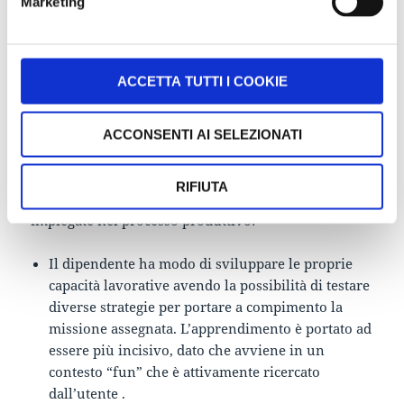
Marketing
virtuale ad un game-design ben studiato (il game
design, per ogni applicazione gamificata è
essenziale), consente al dipendente di provare e
riprovare, in un ambiente protetto, il proprio task.
ACCETTA TUTTI I COOKIE
In questo modo potrà, esattamente come se stesse
giocando ad un altro qualsiasi videogame, imparare
dai propri errori per non commetterne nella vita
ACCONSENTI AI SELEZIONATI
reale.
RIFIUTA
Il vantaggio si sviluppa per tutte le categorie
impiegate nel processo produttivo:
Il dipendente ha modo di sviluppare le proprie
capacità lavorative avendo la possibilità di testare
diverse strategie per portare a compimento la
missione assegnata. L’apprendimento è portato ad
essere più incisivo, dato che avviene in un
contesto “fun” che è attivamente ricercato
dall’utente .