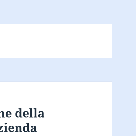
he della
azienda