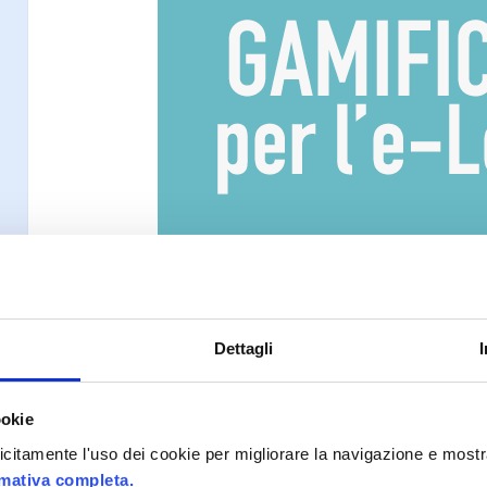
Le soluzioni e-Learning per la formaz
quelle con dinamiche di gamification,
Dettagli
sempre maggiore e da protagonista pe
le soluzioni ottimali per una serie di
ookie
recentemente hanno cominciato a diff
plicitamente l'uso dei cookie per migliorare la navigazione e mostr
rmativa completa.