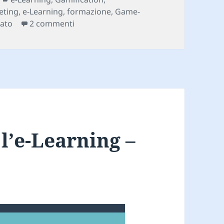
eting
,
e-Learning
,
formazione
,
Game-
su Le 8 caratteristiche della gamificatio
lato
2 commenti
l’e-Learning –