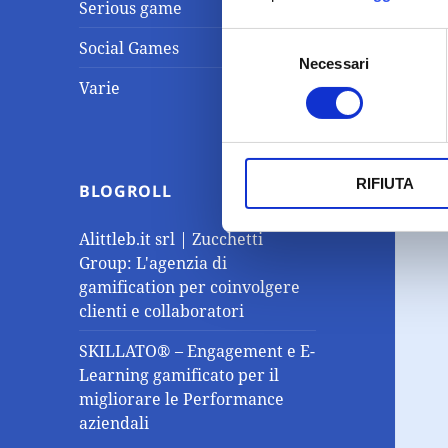
Serious game
Selezione
Social Games
Necessari
del
Varie
consenso
RIFIUTA
BLOGROLL
Alittleb.it srl | Zucchetti
Group: L'agenzia di
gamification per coinvolgere
clienti e collaboratori
SKILLATO® – Engagement e E-
Learning gamificato per il
migliorare le Performance
aziendali