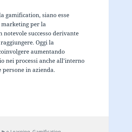
la gamification, siano esse
l marketing per la
n notevole successo derivante
 raggiungere. Oggi la
i coinvolgere aumentando
o nei processi anche all’interno
e persone in azienda.
e della gamification in azienda
Categorie
e-Learning
,
Gamification
,