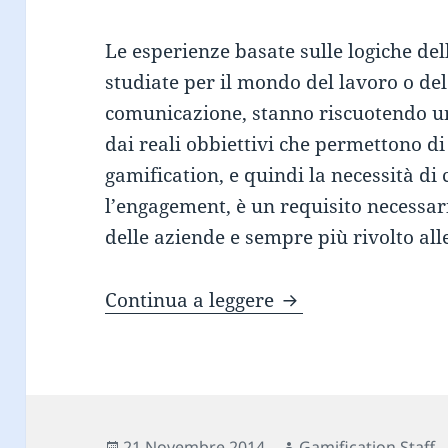
Le esperienze basate sulle logiche del
studiate per il mondo del lavoro o de
comunicazione, stanno riscuotendo u
dai reali obbiettivi che permettono di
gamification, e quindi la necessità d
l’engagement, è un requisito necessari
delle aziende e sempre più rivolto all
Le 8 caratteristich
Continua a leggere
Scritto
Autore
21 Novembre 2014
Gamification Staff