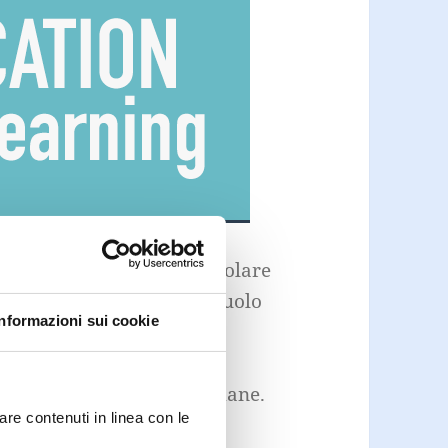
ione a distanza, in particolare
 si stanno ritagliano un ruolo
Informazioni sui cookie
rchè considerate tra
 oggettivi problemi che
ondersi tra le risorse umane.
are contenuti in linea con le