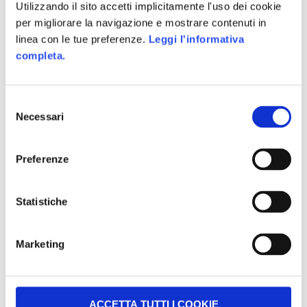
Utilizzando il sito accetti implicitamente l'uso dei cookie
possono essere analizzati in ottica gamification:
per migliorare la navigazione e mostrare contenuti in
linea con le tue preferenze.
Leggi l'informativa
completa.
Innanzitutto, vi sono i
punteggi
, che sono il
primo indizio della presenza di un ambiente
Selezione
gamificato. Al termine dei due minuti,
Necessari
del
riceveremo il nostro punteggio che ci permetterà
consenso
di scoprire se potremo avere una chance di
Preferenze
vincere il premio. Con 100 punti in una partita
otterremo infatti la possibilità di cliccare su
instant win per poter tentare di prendere per noi
Statistiche
uno dei buoni da 50 euro messi a disposizione da
carrefour. I punteggi danno la possibilità agli
Marketing
utenti di avere una metrica diretta delle proprie
performance all’interno del gioco, e dà un
obiettivo chiaro che essi devono raggiungere.
Il
tempo
è uno dei fattori portanti
ACCETTA TUTTI I COOKIE