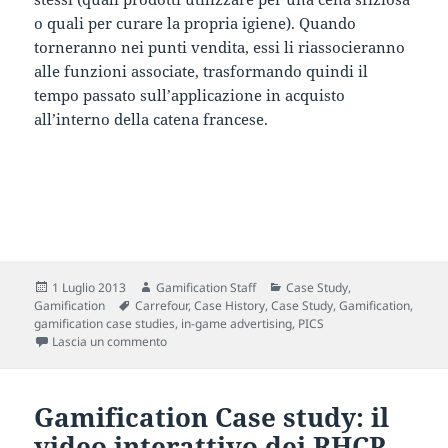
o quali per curare la propria igiene). Quando
torneranno nei punti vendita, essi li riassocieranno
alle funzioni associate, trasformando quindi il
tempo passato sull’applicazione in acquisto
all’interno della catena francese.
Scritto
Autore
Categorie
1 Luglio 2013
Gamification Staff
Case Study
,
il
Tag
Gamification
Carrefour
,
Case History
,
Case Study
,
Gamification
,
gamification case studies
,
in-game advertising
,
PICS
su Gamification case study: Carrefour e PICS
Lascia un commento
Gamification Case study: il
video interattivo dei RHCP