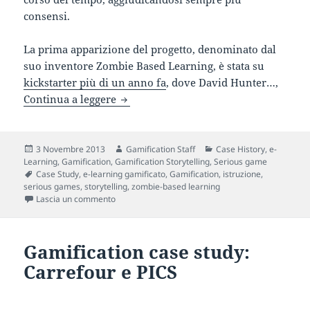
consensi.
La prima apparizione del progetto, denominato dal
suo inventore Zombie Based Learning, è stata su
kickstarter più di un anno fa
, dove David Hunter…,
Zombie-Based Learning Gamification c
Continua a leggere
Scritto
Autore
Categorie
3 Novembre 2013
Gamification Staff
Case History
,
e-
il
Learning
,
Gamification
,
Gamification Storytelling
,
Serious game
Tag
Case Study
,
e-learning gamificato
,
Gamification
,
istruzione
,
serious games
,
storytelling
,
zombie-based learning
su Zombie-Based Learning Gamification case stud
Lascia un commento
Gamification case study:
Carrefour e PICS