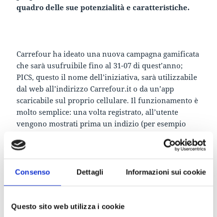
quadro delle sue potenzialità e caratteristiche.
Carrefour ha ideato una nuova campagna gamificata
che sarà usufruibile fino al 31-07 di quest’anno;
PICS, questo il nome dell’iniziativa, sarà utilizzabile
dal web all’indirizzo Carrefour.it o da un’app
scaricabile sul proprio cellulare. Il funzionamento è
molto semplice: una volta registrato, all’utente
vengono mostrati prima un indizio (per esempio
“Ospiti sgraditi”) e successivamente 12 degli oggetti
Carrefour tra cui scegliere. Dopo due minuti di
gioco, il sistema ci dirà quanti punti abbiamo fatto:
con 100 punti avremo modo di partecipare
Consenso
Dettagli
Informazioni sui cookie
all’estrazione di uno dei buoni sconto (sono 10 ogni
giorno) disponibili.
Questo sito web utilizza i cookie
L’applicazione presenta molti spunti interessanti che