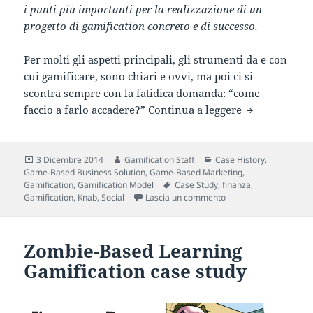
i punti più importanti per la realizzazione di un
progetto di gamification concreto e di successo.
Per molti gli aspetti principali, gli strumenti da e con
cui gamificare, sono chiari e ovvi, ma poi ci si
scontra sempre con la fatidica domanda: “come
Gli agenti di
faccio a farlo accadere?”
Continua a leggere
Scritto
Autore
Categorie
3 Dicembre 2014
Gamification Staff
Case History
,
il
Game-Based Business Solution
,
Game-Based Marketing
,
Tag
Gamification
,
Gamification Model
Case Study
,
finanza
,
su Gli agenti diventano
Gamification
,
Knab
,
Social
Lascia un commento
Zombie-Based Learning
Gamification case study