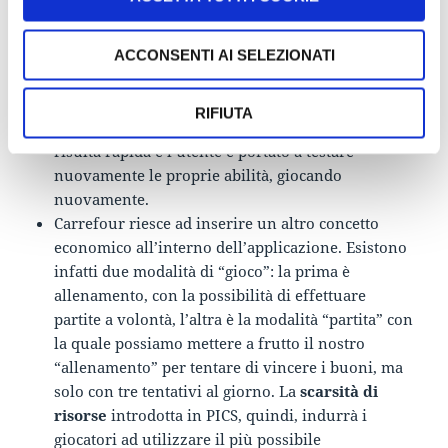
dell’esperienza: il giocatore ha solo due minuti di
tempo per effettuare tutte le combinazioni
possibili per il premio. Avere un limite di tempo
ACCONSENTI AI SELEZIONATI
così basso lo spinge a muoversi velocemente,
aumentando così le possibilità di errore. Con un
RIFIUTA
tempo limite di due minuti, inoltre, la partita
risulta rapida e l’utente è portato a testare
nuovamente le proprie abilità, giocando
nuovamente.
Carrefour riesce ad inserire un altro concetto
economico all’interno dell’applicazione. Esistono
infatti due modalità di “gioco”: la prima è
allenamento, con la possibilità di effettuare
partite a volontà, l’altra è la modalità “partita” con
la quale possiamo mettere a frutto il nostro
“allenamento” per tentare di vincere i buoni, ma
solo con tre tentativi al giorno. La
scarsità di
risorse
introdotta in PICS, quindi, indurrà i
giocatori ad utilizzare il più possibile