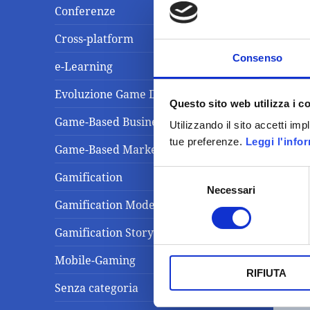
Conferenze
Cross-platform
Consenso
e-Learning
Evoluzione Game Design
Questo sito web utilizza i c
Game-Based Business Solution
Utilizzando il sito accetti im
tue preferenze.
Leggi l'info
Game-Based Marketing
Selezione
Gamification
Necessari
del
Gamification Model
consenso
Gamification Storytelling
Mobile-Gaming
RIFIUTA
Senza categoria