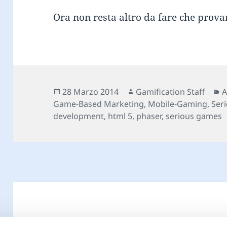
Ora non resta altro da fare che prova
Scritto
Autore
C
28 Marzo 2014
Gamification Staff
A
il
Game-Based Marketing
,
Mobile-Gaming
,
Ser
development
,
html 5
,
phaser
,
serious games