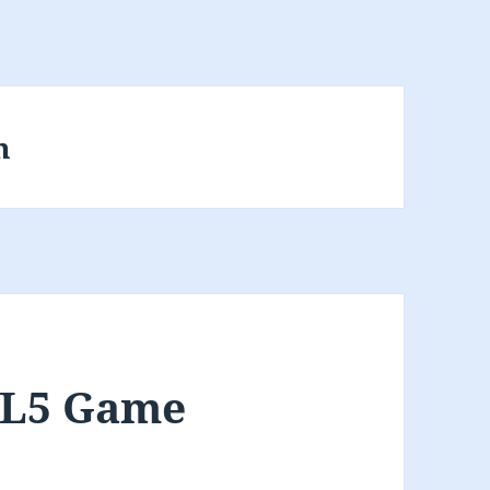
m
ML5 Game