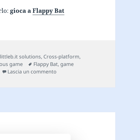
rlo:
gioca a
Flappy Bat
ategorie
littleb.it solutions
,
Cross-platform
,
Tag
ious game
Flappy Bat
,
game
su Flappy Bat – HTML5 Game
Lascia un commento