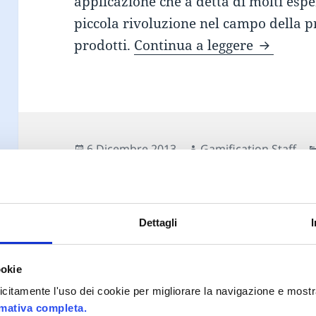
applicazione che a detta di molti espe
piccola rivoluzione nel campo della p
Chipotle 
prodotti.
Continua a leggere
Scritto
Autore
6 Dicembre 2013
Gamification Staff
il
Marketing
,
Gamification
,
Gamification Storyte
Tag
game
advergames
,
branding
,
Chipotle
,
d
Marketing
,
storytelling
Lascia un comme
Dettagli
ookie
plicitamente l'uso dei cookie per migliorare la navigazione e mostr
rmativa completa.