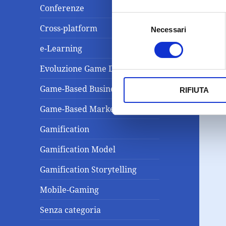
Conferenze
Selezione
Cross-platform
Necessari
del
consenso
e-Learning
Evoluzione Game Design
Game-Based Business Solution
RIFIUTA
Game-Based Marketing
Gamification
Gamification Model
Gamification Storytelling
Mobile-Gaming
Senza categoria