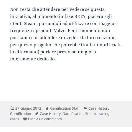
Non resta che attendere per vedere se questa
iniziativa, al momento in fase BETA, piacerà agli
utenti Steam, portandoli ad utilizzare con maggior
frequenza i prodotti Valve. Per il momento non
possiamo che attendere di vedere la loro reazione,
per questo progetto che potrebbe (fonti non ufficiali
lo affermano) portare presto ad un gioco
interamente dedicato.
Scritto
Autore
Categorie
27 Giugno 2013
Gamification Staff
Case History
,
il
Tag
Gamification
Case History
,
Gamification
,
Steam
,
trading
su Gamification case study: Steam Trading
cards
Lascia un commento