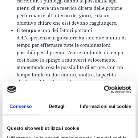
carrefour. I punteggi danno la possibilità agli
utenti di avere una metrica diretta delle proprie
performance all’interno del gioco, e dà un
obiettivo chiaro che essi devono raggiungere.
Il
tempo
è uno dei fattori portanti
dell’esperienza: il giocatore ha solo due minuti di
tempo per effettuare tutte le combinazioni
possibili per il premio. Avere un limite di tempo
così basso lo spinge a muoversi velocemente,
aumentando così le possibilità di errore. Con un
tempo limite di due minuti, inoltre, la partita
risulta rapida e l’utente è portato a testare
nuovamente le proprie abilità, giocando
nuovamente.
Carrefour riesce ad inserire un altro concetto
Consenso
Dettagli
Informazioni sui cookie
economico all’interno dell’applicazione. Esistono
infatti due modalità di “gioco”: la prima è
allenamento, con la possibilità di effettuare
Questo sito web utilizza i cookie
partite a volontà, l’altra è la modalità “partita” con
Utilizzando il sito accetti implicitamente l'uso dei cookie