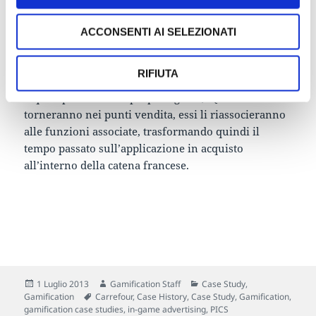
Carrefour ha improntato per offrire ai consumatori
ciò che essi stessi richiedono. Nel corso del gioco gli
ACCONSENTI AI SELEZIONATI
utenti guardano più volte i prodotti carrefour,
imparando inoltre le funzioni d’uso specifiche degli
RIFIUTA
stessi (quali prodotti utilizzare per una cena sfiziosa
o quali per curare la propria igiene). Quando
torneranno nei punti vendita, essi li riassocieranno
alle funzioni associate, trasformando quindi il
tempo passato sull’applicazione in acquisto
all’interno della catena francese.
Scritto
Autore
Categorie
1 Luglio 2013
Gamification Staff
Case Study
,
il
Tag
Gamification
Carrefour
,
Case History
,
Case Study
,
Gamification
,
gamification case studies
,
in-game advertising
,
PICS