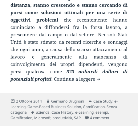
distanza, stanno crescendo e stanno cercando di
porsi come soluzioni ottimali per una serie di
oggettivi problemi
che recentemente hanno
cominciato a diffondersi fra la forza lavoro, a
prescindere dal campo o dal settore. Nei soli Stati
Uniti è stato stimato da recenti ricerche e sondaggi
che ogni anno, a causa dello scarso attaccamento al
lavoro e generalmente alla mancanza di
coinvolgimento dei propri dipendenti, vengono
persi qualcosa come
370 miliardi dollari di
Esempi di una gami
potenziali profitti
.
Continua a leggere
Scritto
Autore
Categorie
2 Ottobre 2014
Germano Brugnoni
Case Study
,
e-
il
Learning
,
Game-Based Business Solution
,
Gamification
,
Senza
Tag
categoria
azienda
,
Case History
,
e-Learning
,
esempi
,
su Esempi di un
Gamification
,
Microsoft
,
produttività
,
SAP
4 commenti