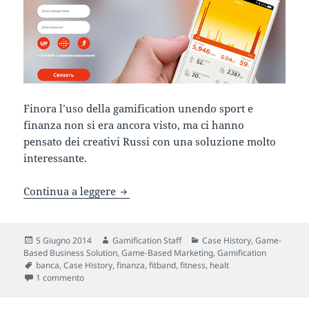
Finora l’uso della gamification unendo sport e
finanza non si era ancora visto, ma ci hanno
pensato dei creativi Russi con una soluzione molto
interessante.
Più corri, più sudi e più guadagni, le
Continua a leggere
Scritto
Autore
Categorie
5 Giugno 2014
Gamification Staff
Case History
,
Game-
il
Based Business Solution
,
Game-Based Marketing
,
Gamification
Tag
banca
,
Case History
,
finanza
,
fitband
,
fitness
,
healt
su Più corri, più sudi e più guadagni, letteralmente. Alfa-B
1 commento