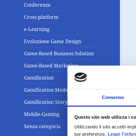
Conferenze
Cross-platform
e-Learning
Evoluzione Game Design
Game-Based Business Solution
Game-Based Marketing
Gamification
Gamification Model
Consenso
Gamification Storytelling
Mobile-Gaming
Questo sito web utilizza i c
Senza categoria
Utilizzando il sito accetti im
tue preferenze.
Leggi l'info