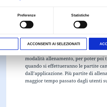
Carrefour riesce ad inserire un altro 
dell’applicazione. Esistono infatti du
Preferenze
Statistiche
allenamento, con la possibilità di effe
è la modalità “partita” con la quale p
nostro “allenamento” per tentare di v
tentativi al giorno. La
scarsità di ris
ACCONSENTI AI SELEZIONATI
ACC
indurrà i giocatori ad utilizzare il più
modalità allenamento, per poter poi 
quando si effettueranno le partite ca
dall’applicazione. Più partite di alle
maggior tempo passato dagli utenti su