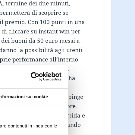
Al termine dei due minuti,
 permetterà di scoprire se
il premio. Con 100 punti in una
à di cliccare su instant win per
 dei buoni da 50 euro messi a
danno la possibilità agli utenti
oprie performance all’interno
e essi devono raggiungere.
l’esperienza: il giocatore ha
re tutte le combinazioni
te di tempo così basso lo spinge
Informazioni sui cookie
sì le possibilità di errore.
ltre, la partita risulta rapida e
e le proprie abilità, giocando
are contenuti in linea con le