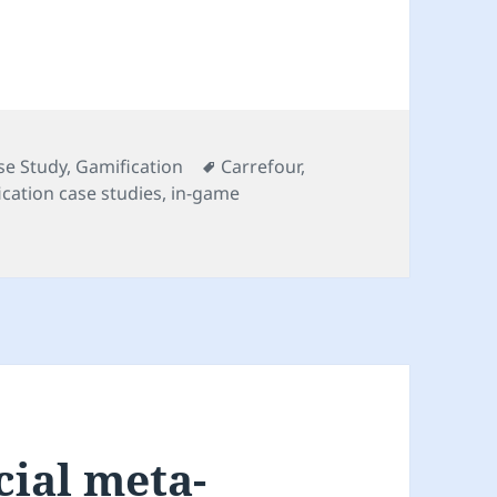
tegorie
Tag
se Study
,
Gamification
Carrefour
,
ication case studies
,
in-game
Gamification case study: Carrefour e PICS
cial meta-