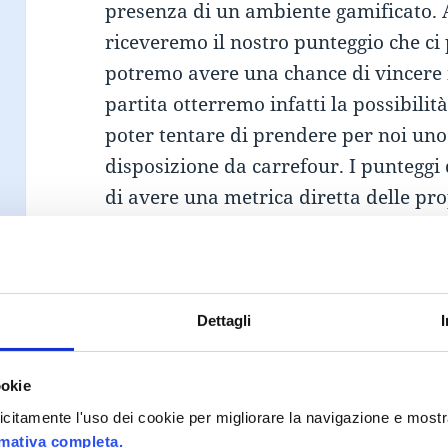
presenza di un ambiente gamificato. 
riceveremo il nostro punteggio che ci
potremo avere una chance di vincere 
partita otterremo infatti la possibilit
poter tentare di prendere per noi uno
disposizione da carrefour. I punteggi 
di avere una metrica diretta delle pr
del gioco, e dà un obiettivo chiaro ch
Il
tempo
è uno dei fattori portanti del
solo due minuti di tempo per effettua
possibili per il premio. Avere un limi
Dettagli
a muoversi velocemente, aumentando co
Con un tempo limite di due minuti, ino
ookie
l’utente è portato a testare nuovament
plicitamente l'uso dei cookie per migliorare la navigazione e mostr
nuovamente.
rmativa completa.