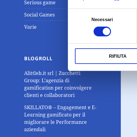
Serious game
Selezione
Social Games
Necessari
del
Varie
consenso
RIFIUTA
BLOGROLL
Alittleb.it srl | Zucchetti
Group: L'agenzia di
gamification per coinvolgere
clienti e collaboratori
SKILLATO® – Engagement e E-
Learning gamificato per il
migliorare le Performance
aziendali