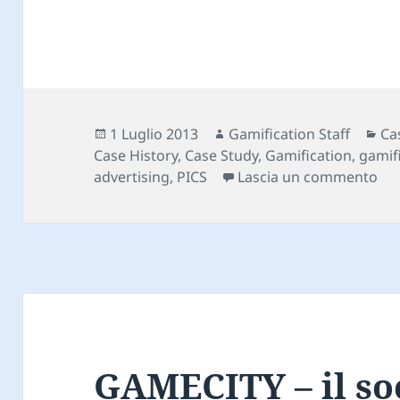
Scritto
Autore
Ca
1 Luglio 2013
Gamification Staff
Ca
il
Case History
,
Case Study
,
Gamification
,
gamif
su 
advertising
,
PICS
Lascia un commento
GAMECITY – il so