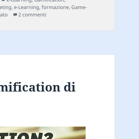
eting
,
e-Learning
,
formazione
,
Game-
su Le 8 caratteristiche della gamificatio
lato
2 commenti
mification di