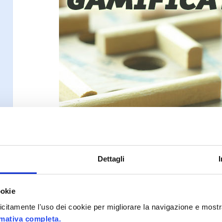
Dettagli
ookie
Gamification.it fino a questo mome
plicitamente l'uso dei cookie per migliorare la navigazione e mostr
possono essere le risorse ed i va
rmativa completa.