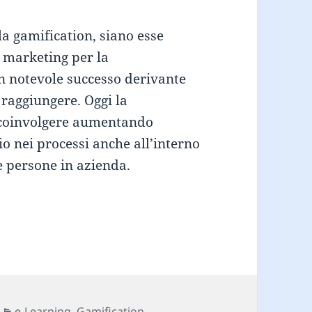
la gamification, siano esse
l marketing per la
n notevole successo derivante
 raggiungere. Oggi la
i coinvolgere aumentando
o nei processi anche all’interno
e persone in azienda.
e della gamification in azienda
Categorie
e-Learning
,
Gamification
,