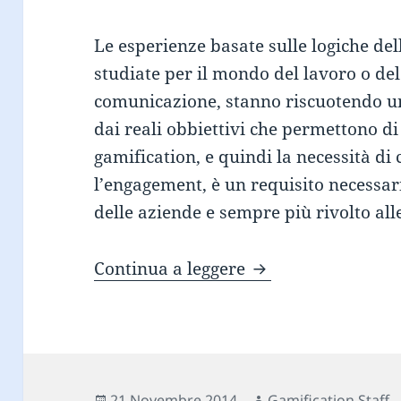
Le esperienze basate sulle logiche del
studiate per il mondo del lavoro o de
comunicazione, stanno riscuotendo u
dai reali obbiettivi che permettono di
gamification, e quindi la necessità d
l’engagement, è un requisito necessari
delle aziende e sempre più rivolto all
Le 8 caratteristich
Continua a leggere
Scritto
Autore
21 Novembre 2014
Gamification Staff