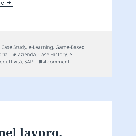
Esempi di una gamification di successo
re
Categorie
Case Study
,
e-Learning
,
Game-Based
Tag
oria
azienda
,
Case History
,
e-
su Esempi di una gamificati
oduttività
,
SAP
4 commenti
nel lavoro.