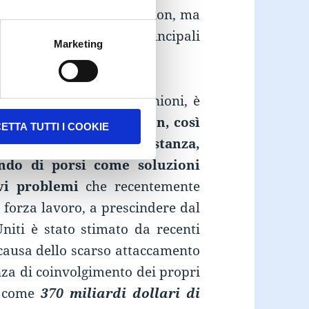
 ed appunto di Gamification, ma
ori del sistema i loro principali
Marketing
ista e dalle proprie opinioni, è
una cosa:
la Gamification, così
ETTA TUTTI I COOKIE
 della formazione a distanza,
ndo di porsi come soluzioni
vi problemi
che recentemente
 forza lavoro, a prescindere dal
Uniti è stato stimato da recenti
 causa dello scarso attaccamento
za di coinvolgimento dei propri
a come
370 miliardi dollari di