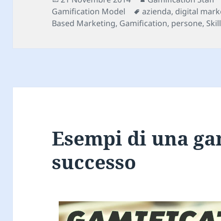
il
Tag
Gamification Model
azienda
,
digital mark
Based Marketing
,
Gamification
,
persone
,
Skil
Esempi di una ga
successo