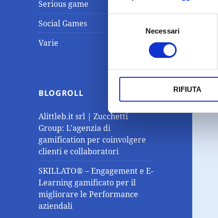
Serious game
Selezione
Social Games
Necessari
del
Varie
consenso
RIFIUTA
BLOGROLL
Alittleb.it srl | Zucchetti
Group: L'agenzia di
gamification per coinvolgere
clienti e collaboratori
SKILLATO® – Engagement e E-
Learning gamificato per il
migliorare le Performance
aziendali