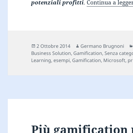
potenziali profitti
.
Continua a legge
Scritto
Autore
2 Ottobre 2014
Germano Brugnoni
il
Business Solution
,
Gamification
,
Senza categ
Learning
,
esempi
,
Gamification
,
Microsoft
,
pr
Più gamification 