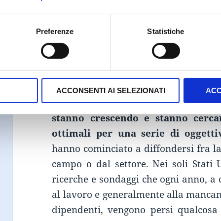
formazione a distanza, di e-learning
anche di quali sono secondo i detratt
Preferenze
Statistiche
limiti.
A prescindere dal proprio punto di v
chiara e sostanzialmente innegabile 
ACCONSENTI AI SELEZIONATI
ACC
come le dinamiche di e-learning e
stanno crescendo e stanno cerca
ottimali per una serie di oggetti
hanno cominciato a diffondersi fra la
campo o dal settore. Nei soli Stati 
ricerche e sondaggi che ogni anno, a
al lavoro e generalmente alla mancan
dipendenti, vengono persi qualcos