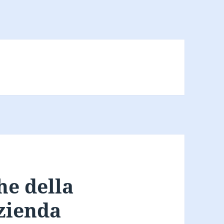
he della
azienda