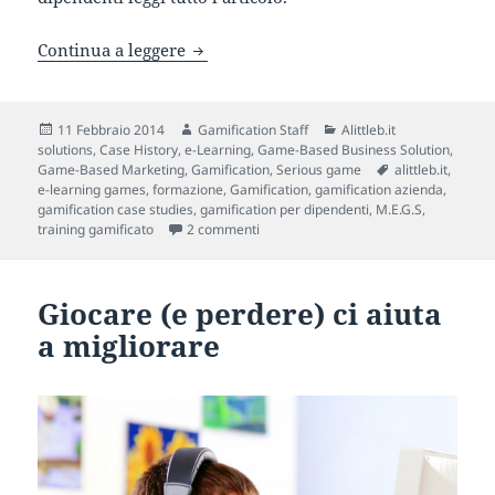
“La Città Sostenibile” del Gruppo Hera
Continua a leggere
Scritto
Autore
Categorie
11 Febbraio 2014
Gamification Staff
Alittleb.it
il
solutions
,
Case History
,
e-Learning
,
Game-Based Business Solution
,
Tag
Game-Based Marketing
,
Gamification
,
Serious game
alittleb.it
,
e-learning games
,
formazione
,
Gamification
,
gamification azienda
,
gamification case studies
,
gamification per dipendenti
,
M.E.G.S
,
su “La Città Sostenibile” del Gruppo H
training gamificato
2 commenti
Giocare (e perdere) ci aiuta
a migliorare