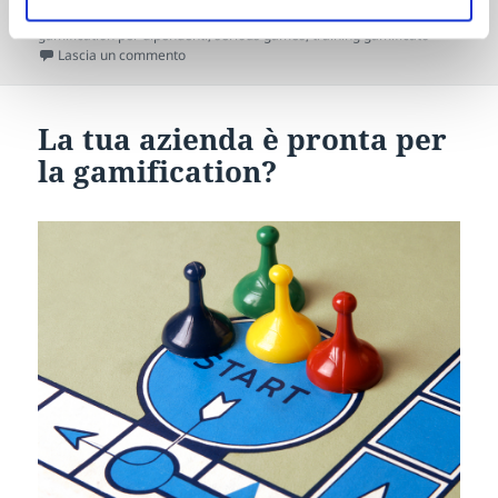
solution
,
game design
,
Gamification
,
gamification azienda
,
gamification per dipendenti
,
serious games
,
training gamificato
su Giocare (e perdere) ci aiuta a migliorare
Lascia un commento
La tua azienda è pronta per
la gamification?