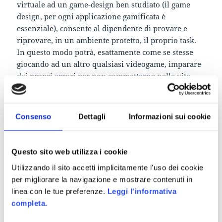
virtuale ad un game-design ben studiato (il game
design, per ogni applicazione gamificata è
essenziale), consente al dipendente di provare e
riprovare, in un ambiente protetto, il proprio task.
In questo modo potrà, esattamente come se stesse
giocando ad un altro qualsiasi videogame, imparare
dai propri errori per non commetterne nella vita
reale.
Il vantaggio si sviluppa per tutte le categorie
Consenso
Dettagli
Informazioni sui cookie
impiegate nel processo produttivo:
Il dipendente ha modo di sviluppare le proprie
Questo sito web utilizza i cookie
capacità lavorative avendo la possibilità di testare
Utilizzando il sito accetti implicitamente l'uso dei cookie
diverse strategie per portare a compimento la
per migliorare la navigazione e mostrare contenuti in
missione assegnata. L’apprendimento è portato ad
linea con le tue preferenze.
Leggi l'informativa
essere più incisivo, dato che avviene in un
completa.
contesto “fun” che è attivamente ricercato
dall’utente .