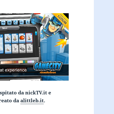
itato da nickTV.it e
reato da
alittleb.it
.