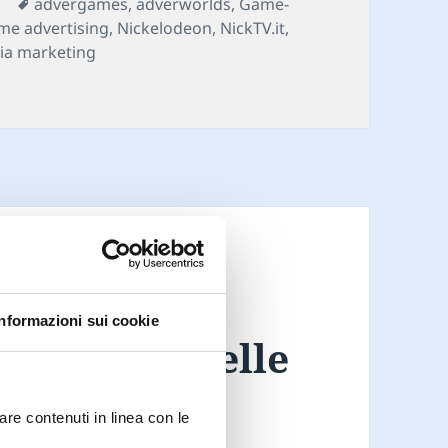
Tag
s
advergames
,
adverworlds
,
Game-
me advertising
,
Nickelodeon
,
NickTV.it
,
ia marketing
l meta-game di NickTV.it
diffusione
Informazioni sui cookie
mification nelle
britanniche
are contenuti in linea con le