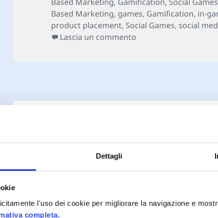
il
Based Marketing
,
Gamification
,
Social Game
Based Marketing
,
games
,
Gamification
,
in-ga
product placement
,
Social Games
,
social med
su GAMECITY – il socia
Lascia un commento
Le statistiche di 
Dettagli
dell’uso della ga
ookie
digital agencies 
plicitamente l'uso dei cookie per migliorare la navigazione e mostr
rmativa completa.