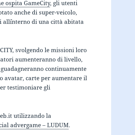
che ospita GameCity
, gli utenti
otato anche di super-veicolo,
all´interno di una città abitata
CITY, svolgendo le missioni loro
ocatori aumenteranno di livello,
 e guadagneranno continuamente
ro avatar, carte per aumentare il
er testimoniare gli
b.it utilizzando la
social advergame – LUDUM
.