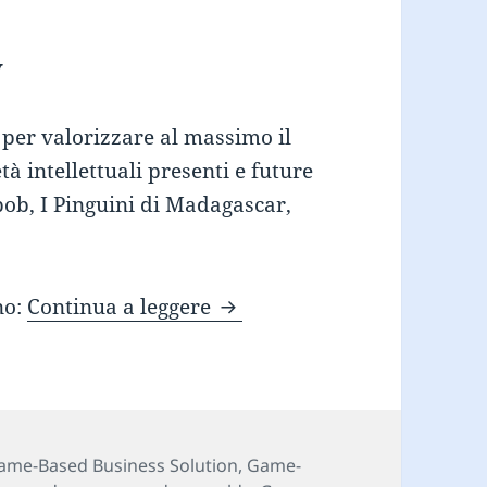
y
per valorizzare al massimo il
à intellettuali presenti e future
ob, I Pinguini di Madagascar,
GAMECITY – il social meta-
no:
Continua a leggere
ategorie
ame-Based Business Solution
,
Game-