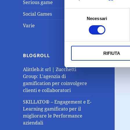
Serious game
Selezione
Social Games
Necessari
del
Varie
consenso
RIFIUTA
BLOGROLL
Alittleb.it srl | Zucchetti
Group: L'agenzia di
gamification per coinvolgere
clienti e collaboratori
SKILLATO® – Engagement e E-
Learning gamificato per il
migliorare le Performance
aziendali