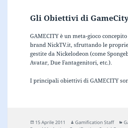
Gli Obiettivi di GameCit
GAMECITY è un meta-gioco concepito 
brand NickTV.it, sfruttando le propriet
gestite da Nickelodeon (come Spongeb
Avatar, Due Fantagenitori, etc.).
I principali obiettivi di GAMECITY so
Scritto
Autore
C
15 Aprile 2011
Gamification Staff
G