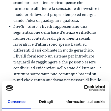
scambiare per ottenere ricompense che
forniscono all’utente la sensazione di investire in
modo profittevole il proprio tempo ed energie,
dando l’idea di guadagnare qualcosa.
Livelli – Stato:
i livelli rappresentano una
segmentazione della base d’utenza e riflettono
numerosi contesti reali: gli ambienti sociali,
lavorativi e d’affari sono spesso basati su
differenti classi ordinate in modo gerarchico.
I livelli forniscono un sistema per introdurre
traguardi da raggiungere e che possono essere
condivisi ed evidenziati nello stato dell’utente. La
struttura sottostante può comunque basarsi su
punti che ognuno guadagna per passare di livello,
garantendo l’accesso a nuovi contenuti e
possibilità inedite.
Sfide – Obiettivi:
le sfide sono le “missioni” che gli
Consenso
Dettagli
Informazioni sui cookie
utenti possono intraprendere all’interno del
gioco. Forniscono una ragione per continuare a