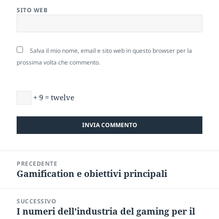
SITO WEB
Salva il mio nome, email e sito web in questo browser per la
prossima volta che commento.
+ 9 = twelve
Navigazione
PRECEDENTE
articoli
Gamification e obiettivi principali
Articolo
precedente:
SUCCESSIVO
I numeri dell’industria del gaming per il
Articolo