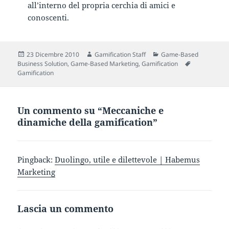
all’interno del propria cerchia di amici e
conoscenti.
Scritto
Autore
Categorie
23 Dicembre 2010
Gamification Staff
Game-Based
il
Tag
Business Solution
,
Game-Based Marketing
,
Gamification
Gamification
Un commento su “Meccaniche e
dinamiche della gamification”
Pingback:
Duolingo, utile e dilettevole | Habemus
Marketing
Lascia un commento