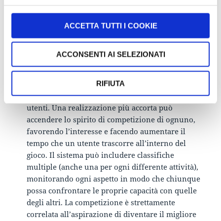
personalizzando il proprio avatar e mostrandolo
ad amici e colleghi.
I beni virtuali possono anche rappresentare un
ACCETTA TUTTI I COOKIE
buon metodo per generare profitto, proponendo
l’acquisto di oggetti speciali in cambio di denaro
ACCONSENTI AI SELEZIONATI
reale.
Classifiche – Competizione:
l’implementazione di
RIFIUTA
base delle classifiche fornisce un metodo per
suddividere ed ordinare le performance degli
utenti. Una realizzazione più accorta può
accendere lo spirito di competizione di ognuno,
favorendo l’interesse e facendo aumentare il
tempo che un utente trascorre all’interno del
gioco. Il sistema può includere classifiche
multiple (anche una per ogni differente attività),
monitorando ogni aspetto in modo che chiunque
possa confrontare le proprie capacità con quelle
degli altri. La competizione è strettamente
correlata all’aspirazione di diventare il migliore