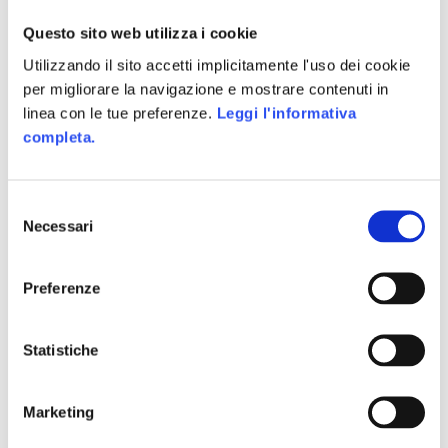
partecipare e motivano gli utenti a raggiungere
Questo sito web utilizza i cookie
dei risultati sotto forma di trofei o obiettivi da
Utilizzando il sito accetti implicitamente l'uso dei cookie
sbloccare.
per migliorare la navigazione e mostrare contenuti in
La vera essenza degli obiettivi, comunque, risiede
linea con le tue preferenze.
Leggi l'informativa
nella possibilità di mostrarli ad altri utenti, con
completa.
una struttura che incoraggia il confronto e spinga
alla competizione.
Beni virtuali – Espressione di sé:
l’economia di
Selezione
gioco costruita sull’opportunità di ottenere dei
Necessari
del
punti non può durare a lungo senza qualcosa che
consenso
l’utenza possa acquistare, guadagnare e, in
determinati casi, consumare. La presenza di beni
Preferenze
virtuali può far aumentare l’interesse dei
giocatori che possono comprare o aggiudicarsi
Statistiche
una vasta scelta di oggetti, dal vestiario alle armi
o abilità, utilizzati per creare un’identità propria
nell’ambiente sociale. In questo modo, ad
Marketing
esempio, ognuno può esprimere sé stesso