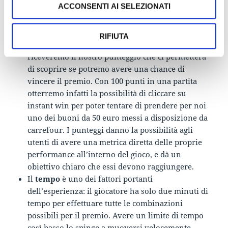
ACCONSENTI AI SELEZIONATI
Innanzitutto, vi sono i
punteggi
, che sono il
primo indizio della presenza di un ambiente
RIFIUTA
gamificato. Al termine dei due minuti,
riceveremo il nostro punteggio che ci permetterà
di scoprire se potremo avere una chance di
vincere il premio. Con 100 punti in una partita
otterremo infatti la possibilità di cliccare su
instant win per poter tentare di prendere per noi
uno dei buoni da 50 euro messi a disposizione da
carrefour. I punteggi danno la possibilità agli
utenti di avere una metrica diretta delle proprie
performance all’interno del gioco, e dà un
obiettivo chiaro che essi devono raggiungere.
Il
tempo
è uno dei fattori portanti
dell’esperienza: il giocatore ha solo due minuti di
tempo per effettuare tutte le combinazioni
possibili per il premio. Avere un limite di tempo
così basso lo spinge a muoversi velocemente,