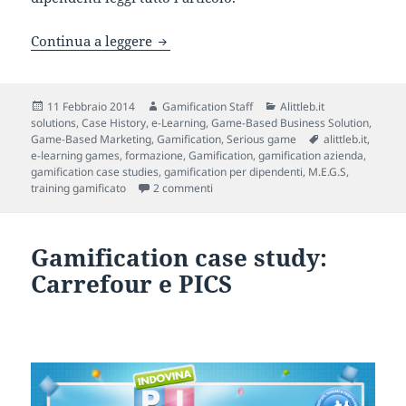
“La Città Sostenibile” del Gruppo Hera
Continua a leggere
Scritto
Autore
Categorie
11 Febbraio 2014
Gamification Staff
Alittleb.it
il
solutions
,
Case History
,
e-Learning
,
Game-Based Business Solution
,
Tag
Game-Based Marketing
,
Gamification
,
Serious game
alittleb.it
,
e-learning games
,
formazione
,
Gamification
,
gamification azienda
,
gamification case studies
,
gamification per dipendenti
,
M.E.G.S
,
su “La Città Sostenibile” del Gruppo H
training gamificato
2 commenti
Gamification case study:
Carrefour e PICS