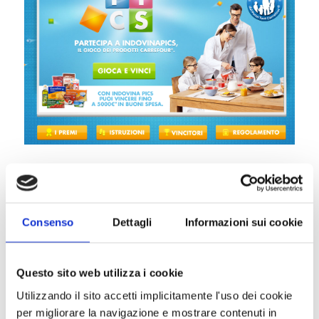
L’azienda francese lancia un’iniziativa che mette
in palio buoni della spesa all’interno dei propri
punti vendita, utilizzando un’applicazione, online
e per cellulari, che utilizza diversi strumenti
Consenso
Dettagli
Informazioni sui cookie
della Gamification per creare engagement per i
propri clienti. Analizziamo PICS e forniamo un
quadro delle sue potenzialità e caratteristiche.
Questo sito web utilizza i cookie
Utilizzando il sito accetti implicitamente l'uso dei cookie
per migliorare la navigazione e mostrare contenuti in