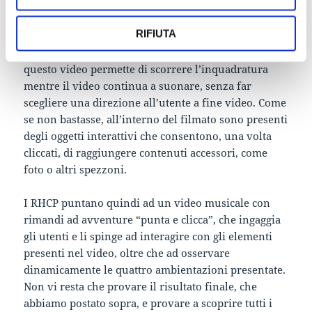
del video. Se è vero che esperimenti di video
interattivi sono già stati compiuti su youtube per
RIFIUTA
esempio (e sono molti i brand che si sono
pubblicizzati in questo modo), l’esperimento di
questo video permette di scorrere l’inquadratura
mentre il video continua a suonare, senza far
scegliere una direzione all’utente a fine video. Come
se non bastasse, all’interno del filmato sono presenti
degli oggetti interattivi che consentono, una volta
cliccati, di raggiungere contenuti accessori, come
foto o altri spezzoni.
I RHCP puntano quindi ad un video musicale con
rimandi ad avventure “punta e clicca”, che ingaggia
gli utenti e li spinge ad interagire con gli elementi
presenti nel video, oltre che ad osservare
dinamicamente le quattro ambientazioni presentate.
Non vi resta che provare il risultato finale, che
abbiamo postato sopra, e provare a scoprire tutti i