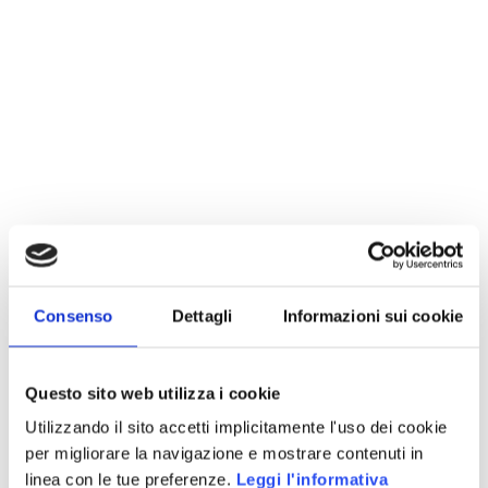
Consenso
Dettagli
Informazioni sui cookie
I Red Hot Chili Peppers hanno presentato il proprio
Questo sito web utilizza i cookie
video di “Look Around” in una versione
Utilizzando il sito accetti implicitamente l'uso dei cookie
decisamente poco convenzionale, presentandolo
per migliorare la navigazione e mostrare contenuti in
come un vero e proprio video interattivo.
linea con le tue preferenze.
Leggi l'informativa
All’utente è consentito spostarsi nelle location del