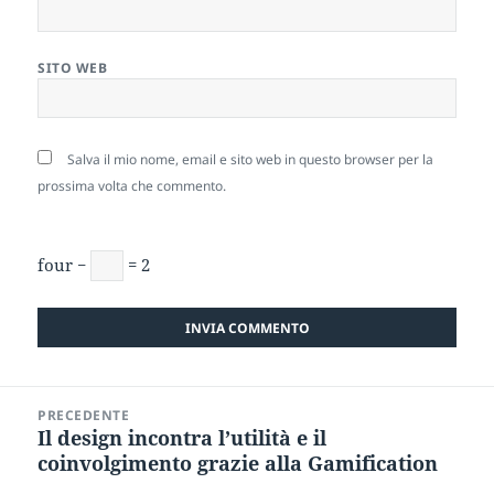
SITO WEB
Salva il mio nome, email e sito web in questo browser per la
prossima volta che commento.
four −
= 2
Navigazione
PRECEDENTE
articoli
Il design incontra l’utilità e il
Articolo
coinvolgimento grazie alla Gamification
precedente: