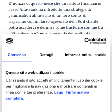
E’ notizia di questo mese che un istituto finanziario
russo Alfa-Bank ha introdotto una strategia di
gamification all’interno di un loro conto di
risparmio con un tasso agevolato del 6%: il cliente
potrà accedervi e definire come trasferire somme tra
i 50 centesimi e 1 euro a seconda delle attività
effettuate. In sostanza più un cliente cammina,
corre, fa esercizio fisico e più potrà trasferire
all’interno di questo conto agevolato.
Consenso
Dettagli
Informazioni sui cookie
La tracciabilità dell’attività fisica sarà possibile
grazie ad alcune fit-band come Jawbone, RunKeeper
or Fitbit fitness compatibili con l’App Activity™
Questo sito web utilizza i cookie
realizzata dall’istituto di credito appositamente per
Utilizzando il sito accetti implicitamente l'uso dei cookie
questo progetto. Per saperne di più, e sapendo il
per migliorare la navigazione e mostrare contenuti in
russo:
www.activity.alfabank.ru/Activity
linea con le tue preferenze.
Leggi l'informativa
completa.
Come Alfa-Bank che ha sfruttato l’attenzione al
mondo del fitness per allargare la sua base d’utenza,
gli inventori di
BluFit
hanno basato lo sviluppo di