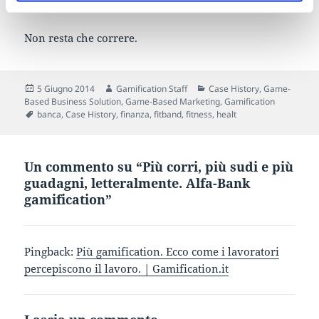
introdotto la nuova
HealtKit Platform.
Non resta che correre.
Scritto
Autore
Categorie
5 Giugno 2014
Gamification Staff
Case History
,
Game-
il
Based Business Solution
,
Game-Based Marketing
,
Gamification
Tag
banca
,
Case History
,
finanza
,
fitband
,
fitness
,
healt
Un commento su “Più corri, più sudi e più
guadagni, letteralmente. Alfa-Bank
gamification”
Pingback:
Più gamification. Ecco come i lavoratori
percepiscono il lavoro. | Gamification.it