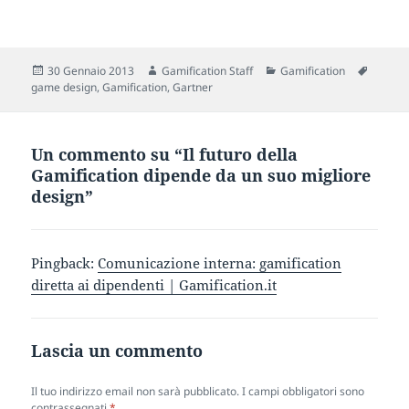
Scritto
Autore
Categorie
Tag
30 Gennaio 2013
Gamification Staff
Gamification
il
game design
,
Gamification
,
Gartner
Un commento su “Il futuro della
Gamification dipende da un suo migliore
design”
Pingback:
Comunicazione interna: gamification
diretta ai dipendenti | Gamification.it
Lascia un commento
Il tuo indirizzo email non sarà pubblicato.
I campi obbligatori sono
contrassegnati
*