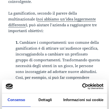
coinvolgente.
La gamification, secondo il parere della
multinazionale (
noi abbiamo un’idea leggermente
differente
), può aiutare l’azienda a raggiungere tre
importanti obiettivi:
1.
Cambiare i comportamenti: uso comune della
gamification è di attirare un’audience specifica,
incoraggiandola a cambiare un prefissato
gruppo di comportamenti. Trasformando questa
necessità degli utenti in un gioco, le persone
sono incoraggiate ad adottare nuove abitudini.
Così, per esempio, si può far comprendere
meglio ai consumatori le caratteristiche del
proprio prodotto, in modo che essi diventino
“evangelizzatori” per i prodotti d’azienda, o per
Consenso
Dettagli
Informazioni sui cookie
far adottare nuove processi più
efficienti/efficaci ai propri dipendenti.