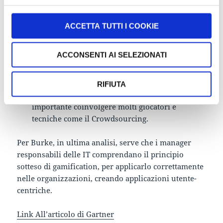
cambiamento di comportamento o
miglioramento delle abilità, ma che invece
ACCETTA TUTTI I COOKIE
fornisce una struttura di gioco in grado di
fornire obiettivi, regole, strumenti e spazi di
ACCONSENTI AI SELEZIONATI
gioco per gli utenti, permettendo loro di
esplorare, collaborare, sperimentare, risolvere i
loro problemi. Con un gioco innovativo si crea
RIFIUTA
un maggiore ingaggio del pubblico, ma è
importante coinvolgere molti giocatori e
tecniche come il Crowdsourcing.
Per Burke, in ultima analisi, serve che i manager
responsabili delle IT comprendano il principio
sotteso di gamification, per applicarlo correttamente
nelle organizzazioni, creando applicazioni utente-
centriche.
Link All’articolo di Gartner