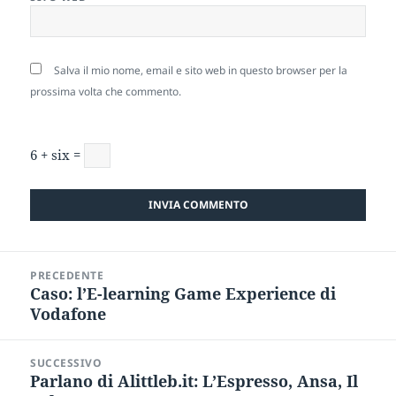
Salva il mio nome, email e sito web in questo browser per la
prossima volta che commento.
6 + six =
Navigazione
PRECEDENTE
articoli
Caso: l’E-learning Game Experience di
Articolo
Vodafone
precedente:
SUCCESSIVO
Parlano di Alittleb.it: L’Espresso, Ansa, Il
Articolo