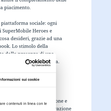
 a piacimento.
 piattaforma sociale: ogni
ri SuperMobile Heroes e
osa desideri, grazie ad una
ebook. Lo stimolo della
to dalla presenza di una
fica, e la classifica stessa.
Informazioni sui cookie
pendenti con gli Smartphone e
are contenuti in linea con le
ai devices di ultima generazione