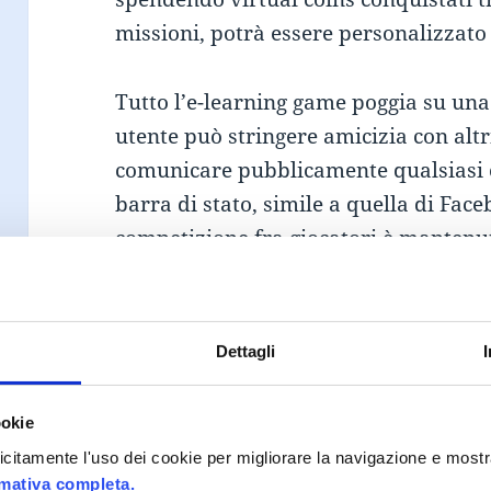
missioni, potrà essere personalizzato
Tutto l’e-learning game poggia su una
utente può stringere amicizia con alt
comunicare pubblicamente qualsiasi c
barra di stato, simile a quella di Fac
competizione fra giocatori è mantenu
leaderboard che indica i primi in classi
Dettagli
Obiettivi strategici
ookie
Incrementare la dimestichezza dei di
plicitamente l'uso dei cookie per migliorare la navigazione e mostr
informare sulle potenzialità offerte d
rmativa completa.