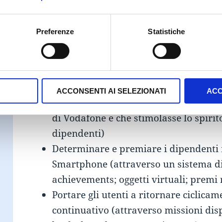
(abbiamo creato momenti di gioco che
utilizzo reale degli smartphone, con u
Preferenze
Statistiche
Migliorare l’ambiente lavorativo (att
strategicamente concepite per divertir
socializzare)
Migliorare l’immagine Vodafone (sfr
ACCONSENTI AI SELEZIONATI
ACC
storytelling che mantenesse costante 
di Vodafone e che stimolasse lo spiri
dipendenti)
Determinare e premiare i dipendenti 
Smartphone (attraverso un sistema di
achievements; oggetti virtuali; premi 
Portare gli utenti a ritornare ciclica
continuativo (attraverso missioni dis