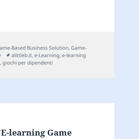
ategorie
ame-Based Business Solution
,
Game-
Tag
e
alittleb.it
,
e-Learning
,
e-learning
n
,
giochi per dipendenti
’E-learning Game