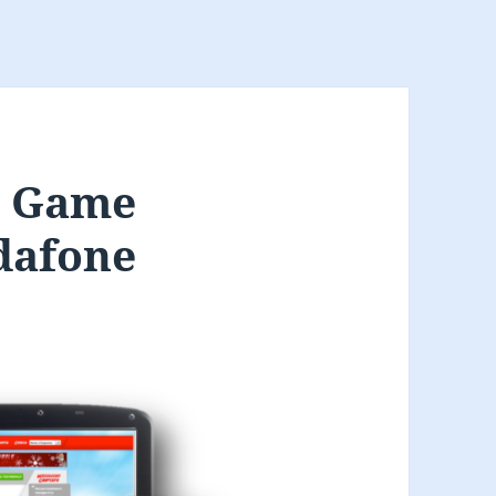
ng Game
dafone