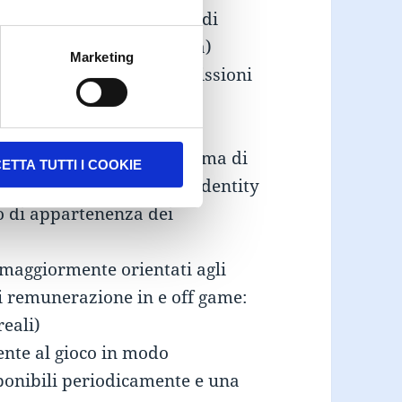
 includessero situazioni di
n focus sulle funzionalità)
Marketing
raverso la creazione di missioni
e, coinvolgere e far
uttando un avanzato sistema di
ETTA TUTTI I COOKIE
la presenza della Brand Identity
to di appartenenza dei
maggiormente orientati agli
 remunerazione in e off game:
reali)
mente al gioco in modo
ponibili periodicamente e una