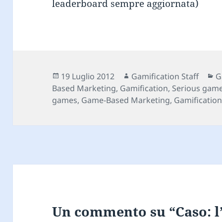
leaderboard sempre aggiornata)
Scritto
Autore
C
19 Luglio 2012
Gamification Staff
G
il
Based Marketing
,
Gamification
,
Serious gam
games
,
Game-Based Marketing
,
Gamificatio
Un commento su “Caso: l