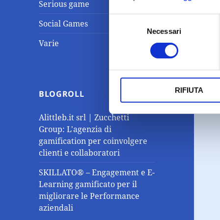
Serious game
Selezione
Social Games
Necessari
del
Varie
consenso
RIFIUTA
BLOGROLL
Alittleb.it srl | Zucchetti
Group: L'agenzia di
gamification per coinvolgere
clienti e collaboratori
SKILLATO® – Engagement e E-
Learning gamificato per il
migliorare le Performance
aziendali