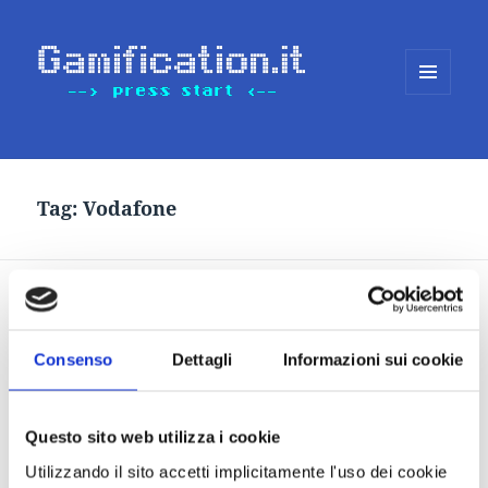
MENU
E
WIDGET
Tag:
Vodafone
Parlano di Alittleb.it:
L’Espresso, Ansa, Il Sole 24
Consenso
Dettagli
Informazioni sui cookie
Ore
Questo sito web utilizza i cookie
Utilizzando il sito accetti implicitamente l'uso dei cookie