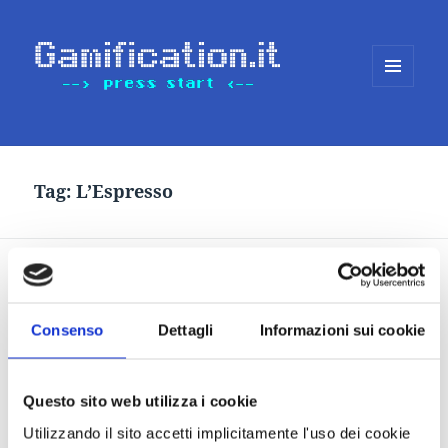
MENU
E
WIDGET
Tag:
L’Espresso
Parlano di Alittleb.it:
L’Espresso, Ansa, Il Sole 24
Consenso
Dettagli
Informazioni sui cookie
Ore
Questo sito web utilizza i cookie
Utilizzando il sito accetti implicitamente l'uso dei cookie