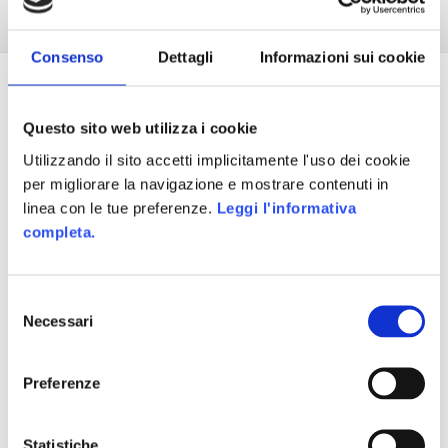
il
Tag
Marketing
,
Varie
advergames
,
adverworlds
,
Game-Based
Marketing
,
in-game advertising
,
mercato
Consenso
Dettagli
Informazioni sui cookie
Un commento su “Accordo di in-game
adv tra Sony e Toyota”
Questo sito web utilizza i cookie
Utilizzando il sito accetti implicitamente l'uso dei cookie
per migliorare la navigazione e mostrare contenuti in
Alessandro Mazzega
ha
linea con le tue preferenze.
Leggi l'informativa
detto:
13 Gennaio 2011 alle 14:52
completa.
Toyota ha stretto un accordo anche con Car Town,
inserendo all’interno del gioco i nuovi modelli di
Selezione
Prius e proponendo numerose tipologie di virtual
Necessari
del
goods brandizzati con il marchio nipponico. Inoltre
consenso
sono state introdotte numerose nuove attività per
l’utenza, tutte relative alla campagna con Toyota.
Preferenze
Per maggiori informazioni:
Statistiche