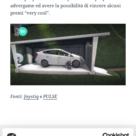
advergame ed avere la possibilità di vincere alcuni
premi “very cool”.
Fonti:
Joystiq
e
PULSE
Scritto
Autore
Categorie
12 Gennaio 2011
Gamification Staff
Game-Based