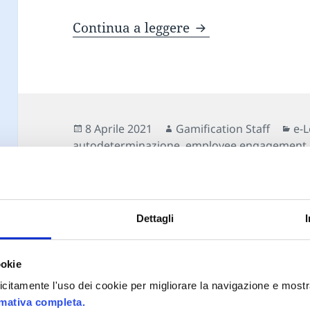
Gamification e Mot
Continua a leggere
Scritto
Autore
Ca
8 Aprile 2021
Gamification Staff
e-
il
autodeterminazione
,
employee engagement
Dettagli
ookie
Proudly powered by WordPress
plicitamente l'uso dei cookie per migliorare la navigazione e mostr
rmativa completa.