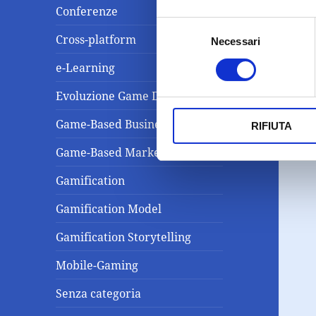
Conferenze
Selezione
Cross-platform
Necessari
del
consenso
e-Learning
Evoluzione Game Design
Game-Based Business Solution
RIFIUTA
Game-Based Marketing
Gamification
Gamification Model
Gamification Storytelling
Mobile-Gaming
Senza categoria