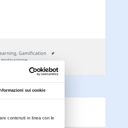
ivazione: Ingredienti per l’Engagement
tegorie
Tag
Learning
,
Gamification
,
motivazione
Informazioni sui cookie
are contenuti in linea con le