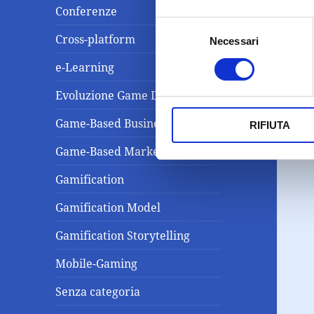
Conferenze
Selezione
Cross-platform
Necessari
del
consenso
e-Learning
Evoluzione Game Design
Game-Based Business Solution
RIFIUTA
Game-Based Marketing
Gamification
Gamification Model
Gamification Storytelling
Mobile-Gaming
Senza categoria