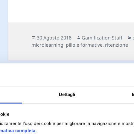
Scritto
Autore
30 Agosto 2018
Gamification Staff
il
microlearning
,
pillole formative
,
ritenzione
Dettagli
Proudly powered by WordPress
ookie
plicitamente l'uso dei cookie per migliorare la navigazione e mostr
rmativa completa.