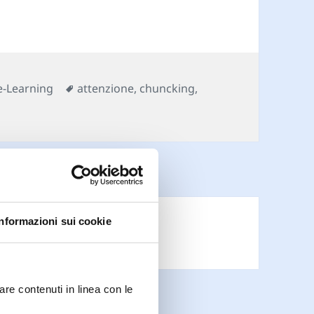
Categorie
Tag
e-Learning
attenzione
,
chuncking
,
Informazioni sui cookie
are contenuti in linea con le