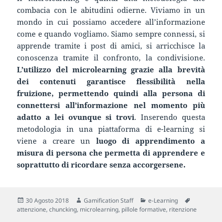
combacia con le abitudini odierne. Viviamo in un
mondo in cui possiamo accedere all’informazione
come e quando vogliamo. Siamo sempre connessi, si
apprende tramite i post di amici, si arricchisce la
conoscenza tramite il confronto, la condivisione.
L’utilizzo del microlearning grazie alla brevità
dei contenuti garantisce flessibilità nella
fruizione, permettendo quindi alla persona di
connettersi all’informazione nel momento più
adatto a lei ovunque si trovi
. Inserendo questa
metodologia in una piattaforma di e-learning si
viene a creare un
luogo di apprendimento a
misura di persona che permetta di apprendere e
soprattutto di ricordare senza accorgersene.
Scritto
Autore
Categorie
Tag
30 Agosto 2018
Gamification Staff
e-Learning
il
attenzione
,
chuncking
,
microlearning
,
pillole formative
,
ritenzione