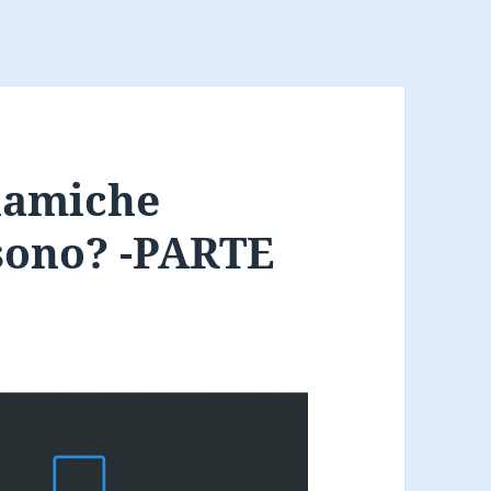
namiche
 sono? -PARTE