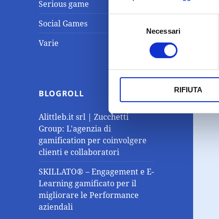
Serious game
Selezione
Social Games
Necessari
del
Varie
consenso
RIFIUTA
BLOGROLL
Alittleb.it srl | Zucchetti
Group: L'agenzia di
gamification per coinvolgere
clienti e collaboratori
SKILLATO® – Engagement e E-
Learning gamificato per il
migliorare le Performance
aziendali