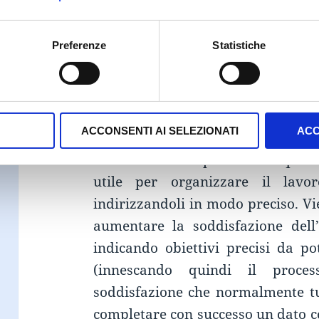
Progression
= meccanica connes
Points
, dei
Levels
e degli
Achiev
Preferenze
Statistiche
di indicare in modo chiaro i gr
dall’utente, così da motivarlo a co
Quest
= compiti e task in genere n
ACCONSENTI AI SELEZIONATI
ACC
espressamente all’utente di consegu
Gamification in particolare ques
utile per organizzare il lavor
indirizzandoli in modo preciso. Vie
aumentare la soddisfazione dell’
indicando obiettivi precisi da p
(innescando quindi il process
soddisfazione che normalmente tu
completare con successo un dato c