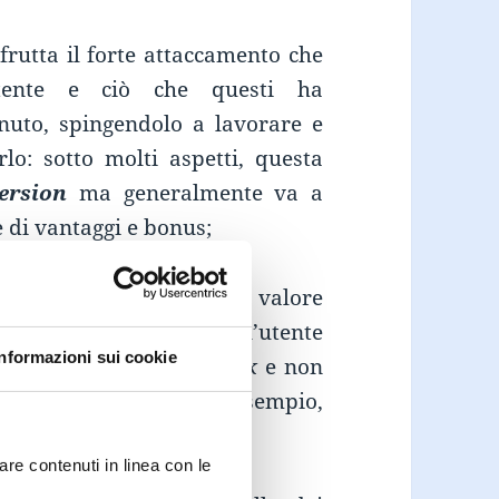
frutta il forte attaccamento che
tente e ciò che questi ha
nuto, spingendolo a lavorare e
o: sotto molti aspetti, questa
ersion
ma generalmente va a
 di vantaggi e bonus;
), si tratta di un semplice valore
oints vengono elargiti all’utente
Informazioni sui cookie
 compito o svolge una task
e non
engono soddisfatte (ad esempio,
vo di punti);
are contenuti in linea con le