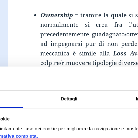
Ownership
= tramite la quale si s
normalmente si crea fra l’u
precedentemente guadagnato/otte
ad impegnarsi pur di non perderl
meccanica è simile alla
Loss Av
colpire/rimuovere tipologie diverse
Points
= come per i livelli (
Levels
numerico, con la differenza che i p
Dettagli
ogni volta che questi completa un
solo quando precise condizioni v
ookie
aver conseguito un certo quantitati
plicitamente l'uso dei cookie per migliorare la navigazione e mostr
rmativa completa.