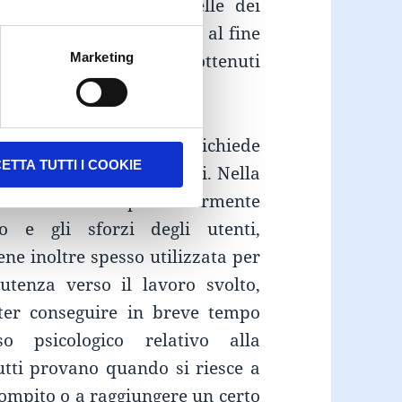
sa direttamente a quelle dei
ements
. E’ indispensabile al fine
Marketing
aduali conseguimenti ottenuti
ntinuare a migliorarsi;
on obbligatori in cui si richiede
ETTA TUTTI I COOKIE
ire determinati risultati. Nella
ta meccanica è particolarmente
o e gli sforzi degli utenti,
ne inoltre spesso utilizzata per
utenza verso il lavoro svolto,
oter conseguire in breve tempo
o psicologico relativo alla
tti provano quando si riesce a
ompito o a raggiungere un certo