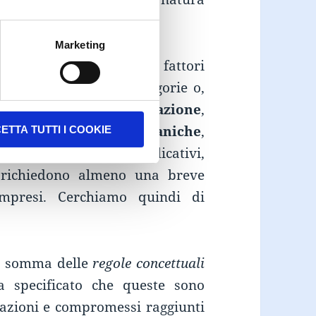
 al mondo dell’impresa.
Marketing
ividua una serie di fattori
de in 5 differenti categorie o,
incol
i,
Emozioni
,
Narrazione
,
ome nel caso delle
meccaniche
,
ETTA TUTTI I COOKIE
o semplici ed auto esplicativi,
 richiedono almeno una breve
ompresi. Cerchiamo quindi di
lla somma delle
regole concettuali
a specificato che queste sono
iazioni e compromessi raggiunti