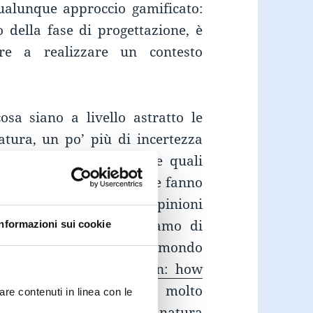
ualunque approccio gamificato:
 della fase di progettazione, è
ire a realizzare un contesto
osa siano a livello astratto le
atura, un po’ più di incertezza
re esattamente quanti e quali
i “bisogni” ai quali queste fanno
iderazione tutte le opinioni
, in questa sede scegliamo di
Informazioni sui cookie
autorità riconosciuta nel mondo
 del libro “
For the Win: how
your business
”, opera molto
are contenuti in linea con le
elle
meccaniche
e sulla natura