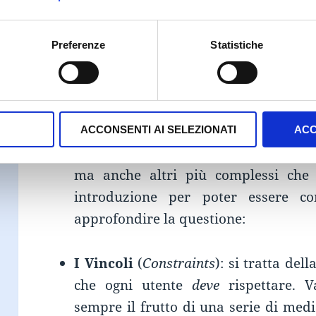
delle
dinamiche
gamificate applicate
Preferenze
Statistiche
Nelle sue ricerche Werbach ind
determinanti che raggruppa e suddivi
appunto,
dinamiche
. Queste sono:
V
Progressione
ed infine
Relazioni
. C
ACCONSENTI AI SELEZIONATI
ACC
anche qui troviamo elementi piuttost
ma anche altri più complessi che
introduzione per poter essere c
approfondire la questione:
I Vincoli
(
Constraints
): si tratta de
che ogni utente
deve
rispettare. V
sempre il frutto di una serie di med