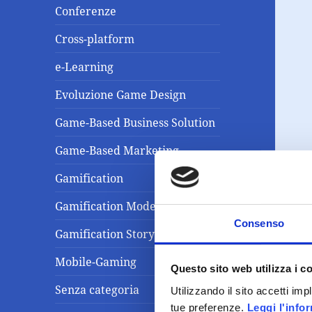
Conferenze
Cross-platform
e-Learning
Evoluzione Game Design
Game-Based Business Solution
Game-Based Marketing
Gamification
Gamification Model
Consenso
Gamification Storytelling
Mobile-Gaming
Questo sito web utilizza i c
Senza categoria
Utilizzando il sito accetti im
tue preferenze.
Leggi l'info