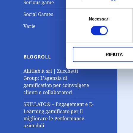
Serious game
Selezione
Social Games
Necessari
del
Varie
consenso
RIFIUTA
BLOGROLL
Alittleb.it srl | Zucchetti
Group: L'agenzia di
gamification per coinvolgere
clienti e collaboratori
SKILLATO® – Engagement e E-
Learning gamificato per il
migliorare le Performance
aziendali