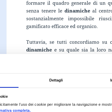
formare il quadro generale di un q
senza tenere le
dinamiche
al centro
sostanzialmente impossibile riusc
gamificato efficace ed organico.
Tuttavia, se tutti concordiamo su c
dinamiche
e su quale sia la loro n
emerge quando cerchiamo di defini
siano effettivamente i “desideri” ed 
riferimento. Pur tenendo in cons
comunemente accettate nel settore
Dettagli
rifarci ai lavori di
Kevin Werbach
, 
della Gamification nonché co-autore
ookie
game thinking can revolutionize 
plicitamente l'uso dei cookie per migliorare la navigazione e mostr
rmativa completa.
interessante e lucida sull’efficacia d