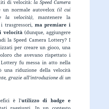
iti di velocità:
la Speed Camera
re un normale autovelox
(il cui
 la velocità)
, mantenere la
 i trasgressori,
ma premiare i
i velocità
(dunque, aggiungere
ndi la Speed Camera Lottery? I
lizzati per creare un gioco, una
coloro che avevano rispettato i
 Lottery fu messa in atto nella
ò una riduzione della velocità
te, grazie all’introduzione di un
.
fici è l’
utilizzo di badge e
tati raggiunti. In un contesto