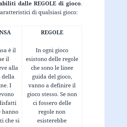
biliti dalle REGOLE di gioco
.
ratteristici di qualsiasi gioco:
NSA
REGOLE
sa è il
In ogni gioco
e il
esistono delle regole
eve alla
che sono le linee
 della
guida del gioco,
ne. I
vanno a definire il
devono
gioco stesso. Se non
isfatti
ci fossero delle
e hanno
regole non
zi che si
esisterebbe