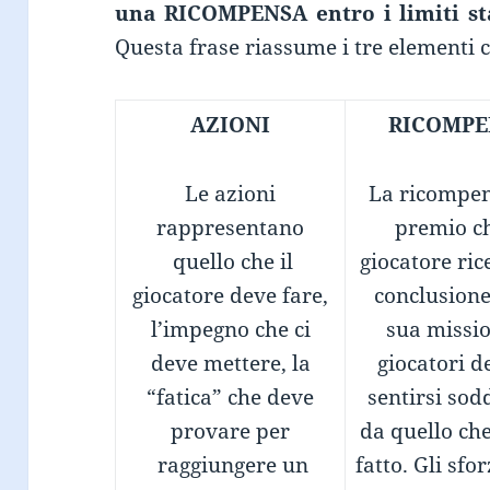
una RICOMPENSA entro i limiti sta
Questa frase riassume i tre elementi ca
AZIONI
RICOMPE
Le azioni
La ricompen
rappresentano
premio ch
quello che il
giocatore ric
giocatore deve fare,
conclusione
l’impegno che ci
sua missio
deve mettere, la
giocatori 
“fatica” che deve
sentirsi sodd
provare per
da quello ch
raggiungere un
fatto. Gli sfor