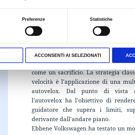
è datato, risa
ugualment
Preferenze
Statistiche
assolutamente
Se siete dei guidatori, magari vi sa
limite di velocità, o almeno di essere
ACCONSENTI AI SELEZIONATI
ACC
quindi, vi sarà successo di vivere il 
come un sacrificio. La strategia classi
velocità è l’applicazione di una mult
autovelox. Dal punto di vista 
l’autovelox ha l’obiettivo di render
guidatore che supera i limiti, sup
derivante dall’andare piano.
Ebbene Volkswagen ha testato un mo