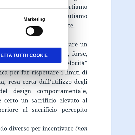
le al 2010, ma ve lo riportiamo
e perché lo reputiamo
Marketing
 immediato ed illuminante.
rà capitato di non rispettare un
 stati invogliati a farlo; forse,
ETTA TUTTI I COOKIE
“rispettare i limiti di velocità”
ca per far rispettare i limiti di
a, resa certa dall’utilizzo degli
del design comportamentale,
e certo un sacrificio elevato al
eriore al sacrificio percepito
do diverso per incentivare
(non