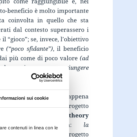
ito come raggiungibile e, nel
to-beneficio è molto importante
a coinvolta in quello che sta
erati dal contesto superassero i
l “gioco”; se, invece, l’obiettivo
ere
(“poco sfidante”)
, il beneficio
 dai più come di poco valore
(ad
che tutti possono raggiungere
 motivo di vanto”).
applicazione di quanto appena
Informazioni sui cookie
essere ravvisata in un progetto
erno dell’iniziativa
“The theory
mossa da Volkswagen:
la
are contenuti in linea con le
eed Camera Lottery
. Il progetto