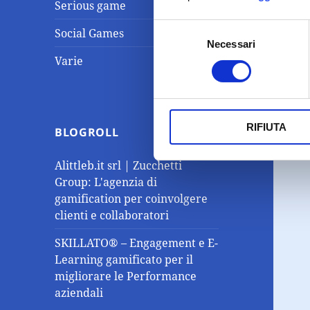
Serious game
Selezione
Social Games
Necessari
del
Varie
consenso
RIFIUTA
BLOGROLL
Alittleb.it srl | Zucchetti
Group: L'agenzia di
gamification per coinvolgere
clienti e collaboratori
SKILLATO® – Engagement e E-
Learning gamificato per il
migliorare le Performance
aziendali