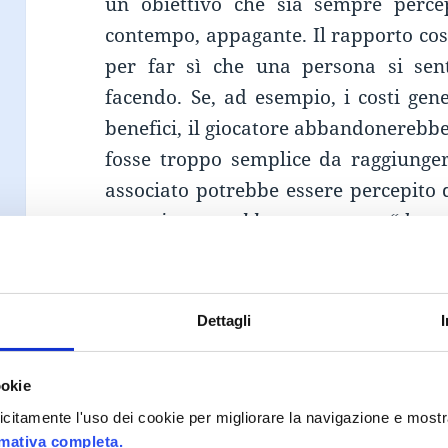
un obiettivo che sia sempre percep
contempo, appagante. Il rapporto cos
per far sì che una persona si sent
facendo. Se, ad esempio, i costi gen
benefici, il giocatore abbandonerebbe i
fosse troppo semplice da raggiung
associato potrebbe essere percepito
esempio, potrebbero pensare “dato 
l’obiettivo, non è differenziante, non è
Una semplice 
Dettagli
affermato può 
ideato all’int
ookie
of fun”
pro
plicitamente l'uso dei cookie per migliorare la navigazione e mostr
Volkswagen Sp
rmativa completa.