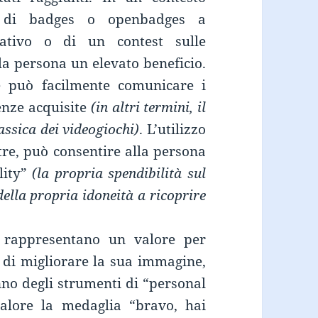
zo di badges o openbadges a
ativo o di un contest sulle
a persona un elevato beneficio.
i e può facilmente comunicare i
enze acquisite
(in altri termini, il
assica dei videogiochi)
. L’utilizzo
ltre, può consentire alla persona
ity”
(la propria spendibilità sul
ella propria idoneità a ricoprire
ti rappresentano un valore per
o di migliorare la sua immagine,
nno degli strumenti di “personal
lore la medaglia “bravo, hai