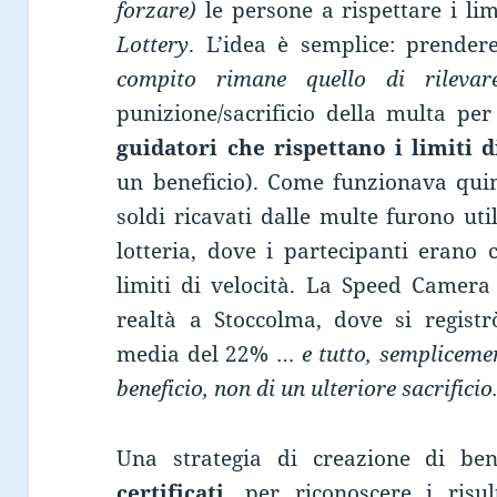
forzare)
le persone a rispettare i lim
Lottery
. L’idea è semplice: prende
compito rimane quello di rilevare
punizione/sacrificio della multa per
guidatori che rispettano i limiti d
un beneficio). Come funzionava qui
soldi ricavati dalle multe furono uti
lotteria, dove i partecipanti erano 
limiti di velocità. La Speed Camera
realtà a Stoccolma, dove si registr
media del 22% …
e tutto, semplicemen
beneficio, non di un ulteriore sacrificio
Una strategia di creazione di bene
certificati
, per riconoscere i risul