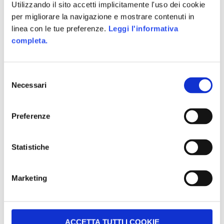
Utilizzando il sito accetti implicitamente l'uso dei cookie
per migliorare la navigazione e mostrare contenuti in
linea con le tue preferenze.
Leggi l'informativa
completa.
Selezione
Necessari
del
consenso
Preferenze
Il nostro ultimo esperimento utilizza il framework
“Phaser” e riprende il gameplay di uno dei giochi
Statistiche
più scaricati (e
discussi
) delle ultime settimane:
Flappy Bird.
Marketing
Questa è solo una delle tecnologie su cui alittleb.it
sta lavorando e sviluppando nuove soluzioni che
possono essere utilizzate all’interno di progetti
ACCETTA TUTTI I COOKIE