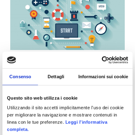
Dopo un lungo periodo di pausa, torniamo sulle
pagine di Gamification.it proponendo una libera
rielaborazione di una serie di interessanti articoli
Consenso
Dettagli
Informazioni sui cookie
apparsi recentemente sul blog
Inspiration Game
.
In
questi articoli
l’autore affronta il tema della
Gamification in modo leggermente differente
Questo sito web utilizza i cookie
rispetto al solito, proponendo una serie di strategie
Utilizzando il sito accetti implicitamente l'uso dei cookie
utili ad applicare le metodologie ed i processi tipici
per migliorare la navigazione e mostrare contenuti in
di questo approccio, non tanto ad un servizio (una
linea con le tue preferenze.
Leggi l'informativa
piattaforma on-line, ad esempio), quanto invece
completa.
direttamente all’ambiente di lavoro.