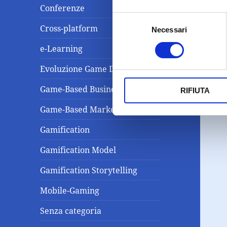
Conferenze
Selezione
Cross-platform
Necessari
del
consenso
e-Learning
Evoluzione Game Design
Game-Based Business Solution
RIFIUTA
Game-Based Marketing
Gamification
Gamification Model
Gamification Storytelling
Mobile-Gaming
Senza categoria