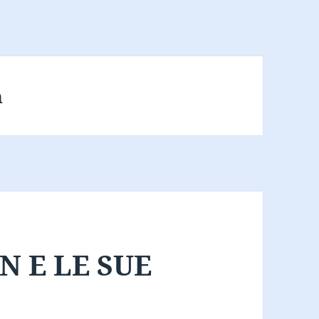
n
N E LE SUE