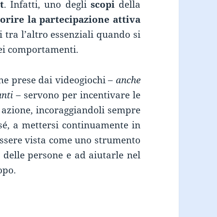
t
. Infatti, uno degli
scopi
della
orire la partecipazione attiva
i tra l’altro essenziali quando si
dei comportamenti.
he prese dai videogiochi –
anche
unti
– servono per incentivare le
azione, incoraggiandoli sempre
i sé, a mettersi continuamente in
essere vista come uno strumento
 delle persone e ad aiutarle nel
opo.
 E LE SUE STRATEGIE.