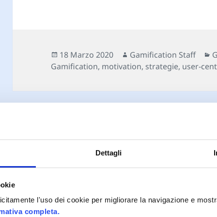
Scritto
Autore
C
18 Marzo 2020
Gamification Staff
G
il
Gamification
,
motivation
,
strategie
,
user-cen
Dettagli
Proudly powered by WordPress
ookie
plicitamente l'uso dei cookie per migliorare la navigazione e mostr
rmativa completa.