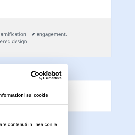
ategorie
Tag
amification
engagement
,
tered design
Informazioni sui cookie
are contenuti in linea con le