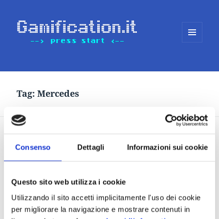
MENU
E
WIDGET
Tag:
Mercedes
X-Factor per le agenzie
Consenso
Dettagli
Informazioni sui cookie
creative: il digital
marketing del marketing
firmato Mercedes
Questo sito web utilizza i cookie
Utilizzando il sito accetti implicitamente l'uso dei cookie
per migliorare la navigazione e mostrare contenuti in