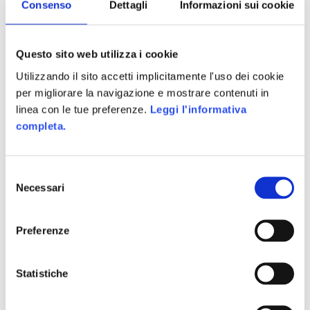
Consenso
Dettagli
Informazioni sui cookie
Questo sito web utilizza i cookie
Gamification ed educazione:
Utilizzando il sito accetti implicitamente l'uso dei cookie
un nuovo approccio
per migliorare la navigazione e mostrare contenuti in
linea con le tue preferenze.
Leggi l'informativa
completa.
Selezione
Necessari
del
consenso
Preferenze
Statistiche
Nel passato recente su questo blog abbiamo