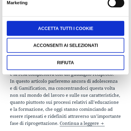
Marketing
brevemente trattato l’
argomento relativo agli
adolescenti prossimi all’ingresso nel mondo del
lavoro
e di come questo dovrebbe prepararsi ad
accogliere le nuove generazioni impiegando in
ACCETTA TUTTI I COOKIE
modo costruttivo tutte quelle meccaniche e quelle
strategie tipiche della Gamification, adattandovisi:
ACCONSENTI AI SELEZIONATI
questo non solo e non tanto per venire incontro alle
necessità dei futuri neo-assunti, quanto piuttosto
per aiutarli nell’inserimento in un nuovo contesto,
RIFIUTA
quello lavorativo, migliorandone così le perfomance
e la resa complessiva con un guadagno reciproco.
In questo articolo parleremo ancora di adolescenza
e di Gamification, ma concentrandoci questa volta
non sul mondo del lavoro e sulle sue caratteristiche,
quanto piuttosto sui processi relativi all’educazione
e la formazione, che oggi stanno cominciando ad
essere ripensati e ridefiniti attraverso un’importante
Gamification 
fase di riprogettazione.
Continua a leggere