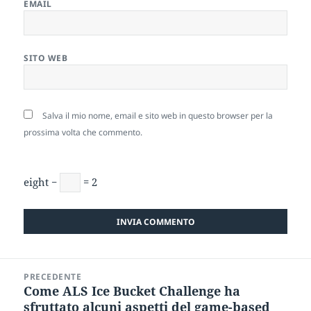
EMAIL
SITO WEB
Salva il mio nome, email e sito web in questo browser per la
prossima volta che commento.
eight −
= 2
Navigazione
PRECEDENTE
articoli
Come ALS Ice Bucket Challenge ha
Articolo
sfruttato alcuni aspetti del game-based
precedente: