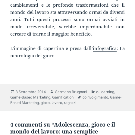
cambiamenti e le profonde trasformazioni che il
mondo del lavoro sta attraversando ormai da diversi
anni. Tutti questi processi sono ormai avviati in
modo irreversibile, sarebbe imperdonabile non
cercare di trarne il maggior beneficio.
L’immagine di copertina è presa dall’
infografica
: La
neurologia del gioco
Scritto
Autore
Categorie
3 Settembre 2014
Germano Brugnoni
e-Learning
,
il
Tag
Game-Based Marketing
,
Gamification
coinvolgimento
,
Game-
Based Marketing
,
gioco
,
lavoro
,
ragazzi
4 commenti su “Adolescenza, gioco e il
mondo del lavoro: una semplice