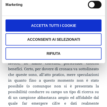
Marketing
consuetudine, in qualunque ambito, risulta non
solo più pratico ma generalmente più proficuo e
meno stressante.
ACCETTA TUTTI I COOKIE
Questa tipologia di approccio alla formazione
gamificata potrebbe, sempre a nostro avviso,
ACCONSENTI AI SELEZIONATI
produrre interessanti riscontri soprattutto
considerando i dati sopra riportati. Pensiamo infatti
alle dimensioni reali che quelle cifre implicano:
RIFIUTA
massimizzare l’efficacia della transizione scuola-
lavoro, ne siamo convinti, porterebbe enormi
benefici. Certo, per dovere di cronaca va sottolineato
che queste sono, all’atto pratico, mere speculazioni
in quanto fino a questo momento non è stato
possibile (o comunque non si è presentata la
possibilità) condurre su campo un tipo di ricerca su
di un campione abbastanza ampio ed affidabile dal
quale far emergere cifre e dati realmente