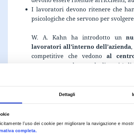
devono essere ritenute arricchenti, a
I lavoratori devono ritenere che han
psicologiche che servono per svolgere 
W. A. Kahn ha introdotto un
nu
lavoratori all’interno dell’azienda
,
competitive che vedono
al centr
engagement nel corso degli anni è di
strategie aziendali.
Continua a legger
Dettagli
ookie
Scritto
Autore
7 Settembre 2018
Gamification Staff
plicitamente l'uso dei cookie per migliorare la navigazione e mostr
il
comunicazione
,
employee engagement
,
eng
rmativa completa.