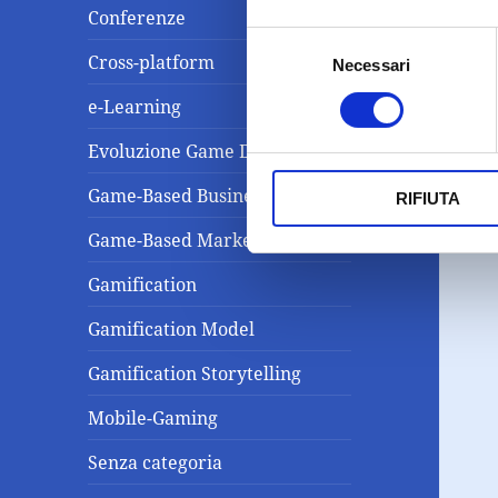
Conferenze
Selezione
Cross-platform
Necessari
del
consenso
e-Learning
Evoluzione Game Design
Game-Based Business Solution
RIFIUTA
Game-Based Marketing
Gamification
Gamification Model
Gamification Storytelling
Mobile-Gaming
Senza categoria