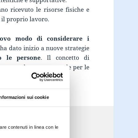
utentiche e supportative.
no ricevuto le risorse fisiche e
il proprio lavoro.
ovo modo di considerare i
 ha dato inizio a nuove strategie
o le persone
. Il concetto di
ventato elemento centrale per le
Engagement e Successo Aziendale
e
Informazioni sui cookie
Categorie
Tag
e-Learning
,
Varie
are contenuti in linea con le
agement
,
feedback