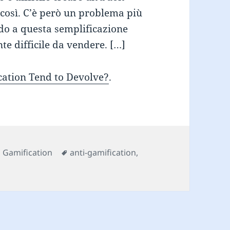
 così. C’è però un problema più
do a questa semplificazione
te difficile da vendere. […]
ation Tend to Devolve?
.
Categorie
Tag
Gamification
anti-gamification
,