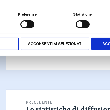
commento.
Preferenze
Statistiche
− 8 = one
ACCONSENTI AI SELEZIONATI
ACC
Navigazione
articoli
PRECEDENTE
Le statistiche di diffusio
Articolo