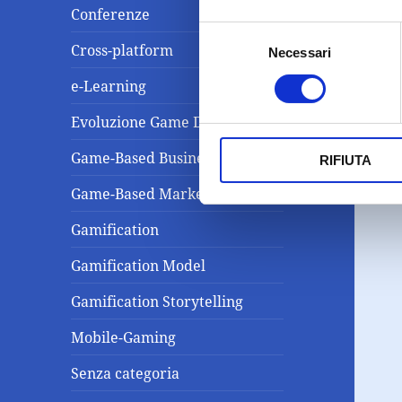
Conferenze
Selezione
Cross-platform
Necessari
del
consenso
e-Learning
Evoluzione Game Design
Game-Based Business Solution
RIFIUTA
Game-Based Marketing
Gamification
Gamification Model
Gamification Storytelling
Mobile-Gaming
Senza categoria