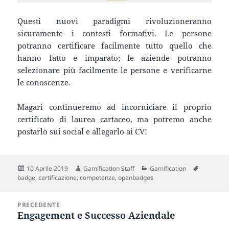
Questi nuovi paradigmi rivoluzioneranno
sicuramente i contesti formativi. Le persone
potranno certificare facilmente tutto quello che
hanno fatto e imparato; le aziende potranno
selezionare più facilmente le persone e verificarne
le conoscenze.
Magari continueremo ad incorniciare il proprio
certificato di laurea cartaceo, ma potremo anche
postarlo sui social e allegarlo ai CV!
Scritto
Autore
Categorie
Tag
10 Aprile 2019
Gamification Staff
Gamification
il
badge
,
certificazione
,
competenze
,
openbadges
Navigazione
PRECEDENTE
articoli
Engagement e Successo Aziendale
Articolo
precedente: