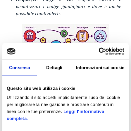
visualizzati i badge guadagnati e dove è anche
possibile condividerli.
Consenso
Dettagli
Informazioni sui cookie
L’elemento innovativo introdotto dagli Openbadges
non è il processo di acquisizione, ma il fatto che il
badge contiene informazioni inerenti l’issuer e
Questo sito web utilizza i cookie
l’Earner. Gli
Openbadges
non sono composti
esclusivamente da un’immagine, ma
sono
Utilizzando il sito accetti implicitamente l'uso dei cookie
caratterizzati dai metadati
. Quest’ultimi sono
per migliorare la navigazione e mostrare contenuti in
necessari per identificare la persona che ha
linea con le tue preferenze.
Leggi l'informativa
acquisito il badge, l’ente che ha emesso il badge, i
completa.
requisiti per ottenere il badge, la/le competenze