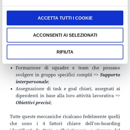
Come chiunque segua questo sito avrà notato, tutti i
fattori appena elencati costituiscono elementi
ACCETTA TUTTI I COOKIE
ricorsivi nei processi di Gamification. Abbiamo
avuto più volte modo di parlare di meccaniche quali:
ACCONSENTI AI SELEZIONATI
Assegnazione di badge =>
Riconoscimento
;
Assegnazione di punteggi in base alle azioni
RIFIUTA
svolte e gestione di leaderboard e classifiche =>
Incentivi
;
Formazione di squadre e team che possano
svolgere in gruppo specifici compiti =>
Supporto
interpersonale
;
Assegnazione di task e goal chiari, assegnati ai
dipendenti in base alla loro attività lavorativa =>
Obiettivi precisi
;
Tutte queste meccaniche ricalcano fedelmente quelli
che sono i 4 fattori chiave dell’on-boarding