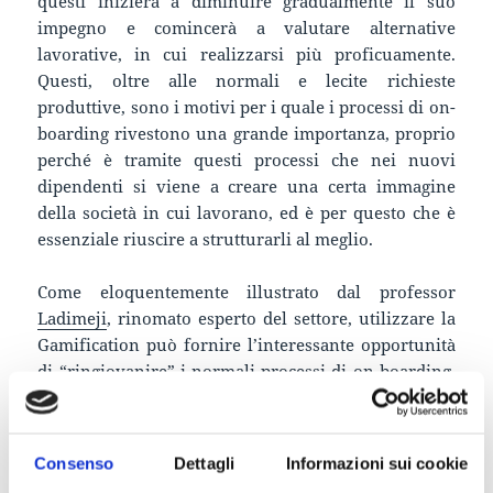
questi inizierà a diminuire gradualmente il suo
impegno e comincerà a valutare alternative
lavorative, in cui realizzarsi più proficuamente.
Questi, oltre alle normali e lecite richieste
produttive, sono i motivi per i quale i processi di on-
boarding rivestono una grande importanza, proprio
perché è tramite questi processi che nei nuovi
dipendenti si viene a creare una certa immagine
della società in cui lavorano, ed è per questo che è
essenziale riuscire a strutturarli al meglio.
Come eloquentemente illustrato dal professor
Ladimeji
, rinomato esperto del settore, utilizzare la
Gamification può fornire l’interessante opportunità
di “ringiovanire” i normali processi di on-boarding,
rendendoli più coinvolgenti e consentendo così ai
nuovi assunti di adattarsi alla loro realtà lavorativa
più rapidamente e proficuamente, riducendo i tempi
Consenso
Dettagli
Informazioni sui cookie
richiesti per raggiungere il proprio potenziale