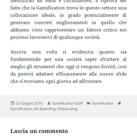
identificati da Stein e Christiansen, a riprova del
fatto che la Gamification trova in questo settore una
collocazione ideale, in grado potenzialmente di
generare concreti miglioramenti in quello che
abbiamo visto rappresentare un fattore critico nei
processi lavoratovi di qualunque società.
Ancora una volta si evidenzia quanto sia
fondamentale per una società saper sfruttare al
meglio gli strumenti che oggi ci vengono forniti, così
da potersi adattare efficacemente alle nuove sfide
che ci troviamo ogni giorno ad affrontare.
Scritto
Autore
Categorie
Tag
22 Giugno 2016
Gamification Staff
Gamification
il
Gamification
,
On-boarding
,
Onboarding
Lascia un commento