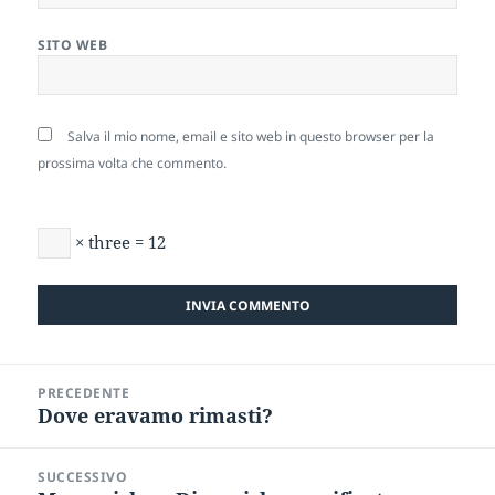
SITO WEB
Salva il mio nome, email e sito web in questo browser per la
prossima volta che commento.
× three = 12
Navigazione
PRECEDENTE
articoli
Dove eravamo rimasti?
Articolo
precedente:
SUCCESSIVO