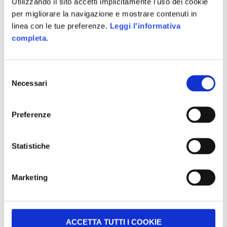
Utilizzando il sito accetti implicitamente l'uso dei cookie
per migliorare la navigazione e mostrare contenuti in
linea con le tue preferenze.
Leggi l'informativa
completa.
Selezione
Necessari
del
consenso
Preferenze
Statistiche
Ecco il modello integrato. Le quattro azioni del
modello PDCA e in blu le caratteristiche essenziali
Marketing
della gamification. Come potete vedere,
l’integrazione delle caratteristiche della gamification
combacia perfettamente con le fasi del PDCA, per
ACCETTA TUTTI I COOKIE
permettere un miglioramento continuo delle