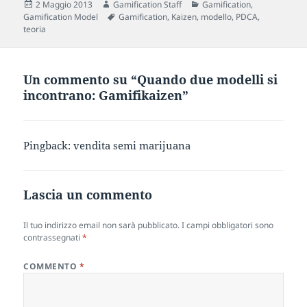
Scritto
Autore
Categorie
2 Maggio 2013
Gamification Staff
Gamification
,
il
Tag
Gamification Model
Gamification
,
Kaizen
,
modello
,
PDCA
,
teoria
Un commento su “Quando due modelli si
incontrano: Gamifikaizen”
Pingback:
vendita semi marijuana
Lascia un commento
Il tuo indirizzo email non sarà pubblicato.
I campi obbligatori sono
contrassegnati
*
COMMENTO
*