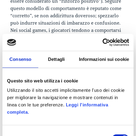
essere considerato un “rinforzo positivo”). Seguire
questo modello di comportamento è reputato come
“corretto”, se non addirittura doveroso; spezzarlo
può indurre situazioni di imbarazzo e confusione.
Nei social games, i giocatori tendono a comportarsi
seguendo questi principi, in quanto, oltre a godere
dei doni ricevuti, il ricambiare il dono li induce a
promuovere la propria immagine personale agli
altri, innescando quindi un circolo di reciprocità
Consenso
Dettagli
Informazioni sui cookie
fortemente virale e attrattivo.
La chiave per sfruttare appieno questo tipo di
Questo sito web utilizza i cookie
dinamica è far sì che le azioni del giocatore siano
osservate (e quindi giudicate) dagli altri; è anche
Utilizzando il sito accetti implicitamente l'uso dei cookie
importante come designers stabilire una chiara
per migliorare la navigazione e mostrare contenuti in
sequenza di azioni in-games che inducano a
linea con le tue preferenze.
Leggi l'informativa
generare un’aspettativa di reciprocità.
completa.
“Send your friends a gift, and ask them to send one in
return!”
Selezione