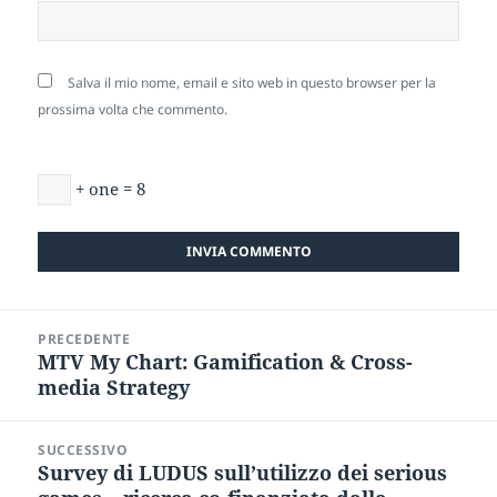
Salva il mio nome, email e sito web in questo browser per la
prossima volta che commento.
+ one = 8
Navigazione
PRECEDENTE
articoli
MTV My Chart: Gamification & Cross-
Articolo
media Strategy
precedente:
SUCCESSIVO
Survey di LUDUS sull’utilizzo dei serious
Articolo