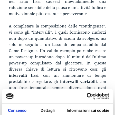
nei ratio fissi, causerà inevitabilmente una
riduzione sensibile della pausa e un’attività ludica e
motivazionale più costante e perseverante.
A completare la composizione delle “contingenze”,
vi sono gli “intervalli”, i quali forniscono rinforzi
non dopo un quantitativo di azioni da svolgere, ma
solo in seguito a un lasso di tempo stabilito dal
Game Designer. Un valido esempio potrebbe essere
un power-up introdotto dopo 10 minuti dall’ultimo
power-up conquistato dal giocatore. In questa
diversa chiave di lettura si ritrovano così: gli
intervalli fissi
, con un ammontare di tempo
prestabilito e regolare; gli
intervalli variabili
, con
una fase temporale sempre diversa dopo ogni
ricompensa. I patterns sono molto simili ai ratio:
negli intervalli fissi, il giocatore, in seguito a una
ricompensa e a un successivo istante di pausa,
Consenso
Dettagli
Informazioni sui cookie
risponderà sempre più velocemente finché non avrà