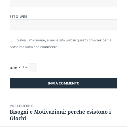
SITO WEB
Salva il mio nome, email e sito web in questo browser per la
prossima volta che commento.
one × 7 =
Navigazione
PRECEDENTE
articoli
Bisogni e Motivazioni: perchè esistono i
Articolo
Giochi
precedente: