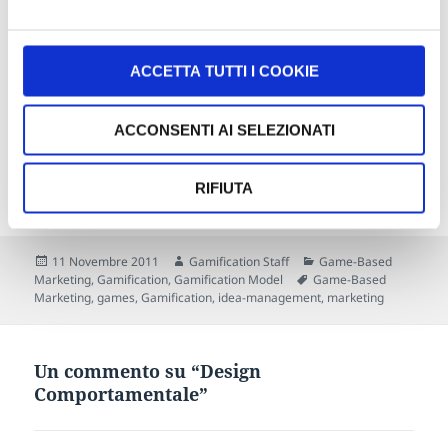
lungo e duramente. Nondimeno, la loro motivazione
sarà sostenuta da un certo fattore d’incertezza o
casualità, in grado di fomentare le loro aspettative
ACCETTA TUTTI I COOKIE
nei confronti dell’azione che staranno per compiere
(ci deve essere sempre una ragione per cui si VUOLE
ACCONSENTI AI SELEZIONATI
giocare). Starà poi all’abilità del Game Designer,
impedire il tradimento delle aspettative dei
giocatori.
RIFIUTA
Scritto
Autore
Categorie
11 Novembre 2011
Gamification Staff
Game-Based
il
Tag
Marketing
,
Gamification
,
Gamification Model
Game-Based
Marketing
,
games
,
Gamification
,
idea-management
,
marketing
Un commento su “Design
Comportamentale”