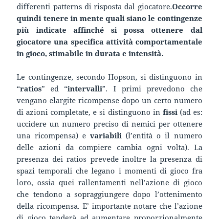
differenti patterns di risposta dal giocatore.
Occorre
quindi tenere in mente quali siano le contingenze
più indicate affinché si possa ottenere dal
giocatore una specifica attività comportamentale
in gioco, stimabile in durata e intensità.
Le contingenze, secondo Hopson, si distinguono in
“
ratios
” ed “
intervalli
”. I primi prevedono che
vengano elargite ricompense dopo un certo numero
di azioni completate, e si distinguono in
fissi
(ad es:
uccidere un numero preciso di nemici per ottenere
una ricompensa) e
variabili
(l’entità o il numero
delle azioni da compiere cambia ogni volta). La
presenza dei ratios prevede inoltre la presenza di
spazi temporali che legano i momenti di gioco fra
loro, ossia quei rallentamenti nell’azione di gioco
che tendono a sopraggiungere dopo l’ottenimento
della ricompensa. E’ importante notare che l’azione
di gioco tenderà ad aumentare proporzionalmente